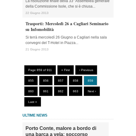
La risoluzione finale della 33° Assemblea generale
della Commissione Isole, che si è chiusa...
22 Giugno 2013
Trasporti: Mercoledì 26 a Cagliari Seminario
su Infomobilità
Si terrà mercoledì 26 Giugno a Cagliari nella sala
convegni del T-Hotel in Piazza...
21 Giugno 2013
Page 859 of 911
« First
‹ Previous
855
856
857
858
859
860
861
862
863
Next ›
Last »
ULTIME NEWS
Porto Conte, malore a bordo di
una barca a vela: soccorso