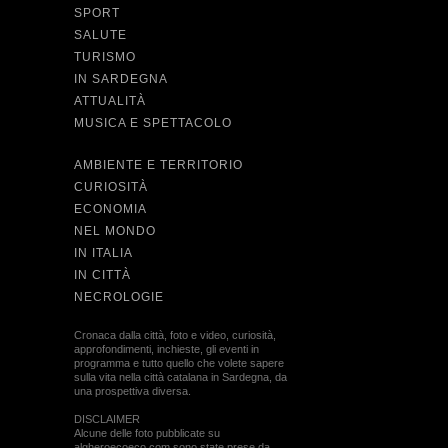
SPORT
SALUTE
TURISMO
IN SARDEGNA
ATTUALITÀ
MUSICA E SPETTACOLO
AMBIENTE E TERRITORIO
CURIOSITÀ
ECONOMIA
NEL MONDO
IN ITALIA
IN CITTÀ
NECROLOGIE
Cronaca dalla città, foto e video, curiosità,
approfondimenti, inchieste, gli eventi in
programma e tutto quello che volete sapere
sulla vita nella città catalana in Sardegna, da
una prospettiva diversa.
DISCLAIMER
Alcune delle foto pubblicate su
algheroecoeco.com sono state prese da