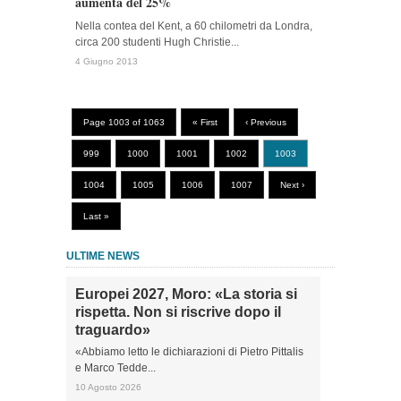
aumenta del 25%
Nella contea del Kent, a 60 chilometri da Londra,
circa 200 studenti Hugh Christie...
4 Giugno 2013
Page 1003 of 1063
« First
‹ Previous
999
1000
1001
1002
1003
1004
1005
1006
1007
Next ›
Last »
ULTIME NEWS
Europei 2027, Moro: «La storia si
rispetta. Non si riscrive dopo il
traguardo»
«Abbiamo letto le dichiarazioni di Pietro Pittalis
e Marco Tedde...
10 Agosto 2026