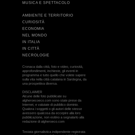
MUSICA E SPETTACOLO
AMBIENTE E TERRITORIO
CURIOSITÀ
ECONOMIA
NEL MONDO
IN ITALIA
IN CITTÀ
NECROLOGIE
Cronaca dalla città, foto e video, curiosità,
approfondimenti, inchieste, gli eventi in
programma e tutto quello che volete sapere
sulla vita nella città catalana in Sardegna, da
una prospettiva diversa.
DISCLAIMER
Alcune delle foto pubblicate su
algheroecoeco.com sono state prese da
Internet, e valutate di pubblico dominio.
Qualora i soggetti o gli autori delle stesse
avessero qualcosa da eccepire alla loro
pubblicazione, non esitino a segnalarlo alla
redazione di algheroeco.com
Testata giornalistica indipendente registrata