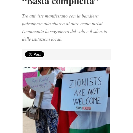
“Basta complicità”
Tre attiviste manifestano con la bandiera
palestinese allo sbarco di oltre cento turisti.
Denunciata la segretezza del volo e il silenzio
delle istituzioni locali.