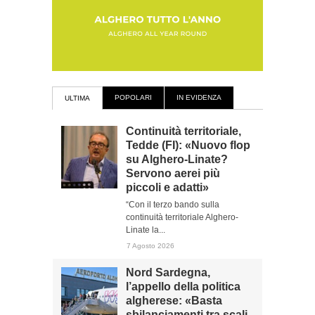
POPOLARI
IN EVIDENZA
ULTIMA
Continuità territoriale,
Tedde (FI): «Nuovo flop
su Alghero-Linate?
Servono aerei più
piccoli e adatti»
“Con il terzo bando sulla
continuità territoriale Alghero-
Linate la...
7 Agosto 2026
Nord Sardegna,
l’appello della politica
algherese: «Basta
sbilanciamenti tra scali