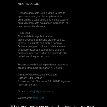
NECROLOGIE
Cronaca dalla città, foto e video, curiosità,
approfondimenti, inchieste, gli eventi in
programma e tutto quello che volete sapere
sulla vita nella città catalana in Sardegna, da
una prospettiva diversa.
DISCLAIMER
Alcune delle foto pubblicate su
algheroecoeco.com sono state prese da
Internet, e valutate di pubblico dominio.
Qualora i soggetti o gli autori delle stesse
avessero qualcosa da eccepire alla loro
pubblicazione, non esitino a segnalarlo alla
redazione di algheroeco.com
Testata giornalistica indipendente registrata
presso il tribunale di Sassari n° 228/89
Direttore: Gioele Damiano Cantoni
Editrice: Città Grafica
Redazione: Via Goceano, 10 - 07041 Alghero
ISSN 2532-618X
Scrivici a
info@algheroeco.com
Webmaster:
WebRiver
© ALGHERO ECO Riproduzione solo con il
Utilizziamo i cookie per essere sicuri che tu possa avere la