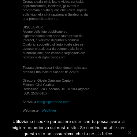
Cronaca dalla città, foto e video, curiosità,
approfondimenti, inchieste, gli eventi in
programma e tutto quello che volete sapere
sulla vita nella città catalana in Sardegna, da
una prospettiva diversa.
DISCLAIMER
Alcune delle foto pubblicate su
algheroecoeco.com sono state prese da
Internet, e valutate di pubblico dominio.
Qualora i soggetti o gli autori delle stesse
avessero qualcosa da eccepire alla loro
pubblicazione, non esitino a segnalarlo alla
redazione di algheroeco.com
Testata giornalistica indipendente registrata
presso il tribunale di Sassari n° 228/89
Direttore: Gioele Damiano Cantoni
Editrice: Città Grafica
Redazione: Via Goceano, 10 - 07041 Alghero
ISSN 2532-618X
Scrivici a
info@algheroeco.com
Webmaster:
WebRiver
© ALGHERO ECO Riproduzione solo con il
Utilizziamo i cookie per essere sicuri che tu possa avere la
permesso di algheroeco.com
migliore esperienza sul nostro sito. Se continui ad utilizzare
questo sito noi assumiamo che tu ne sia felice.