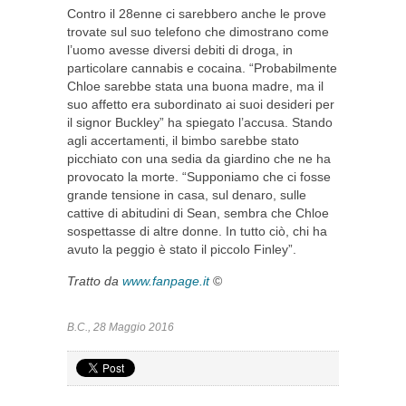
Contro il 28enne ci sarebbero anche le prove
trovate sul suo telefono che dimostrano come
l’uomo avesse diversi debiti di droga, in
particolare cannabis e cocaina. “Probabilmente
Chloe sarebbe stata una buona madre, ma il
suo affetto era subordinato ai suoi desideri per
il signor Buckley” ha spiegato l’accusa. Stando
agli accertamenti, il bimbo sarebbe stato
picchiato con una sedia da giardino che ne ha
provocato la morte. “Supponiamo che ci fosse
grande tensione in casa, sul denaro, sulle
cattive di abitudini di Sean, sembra che Chloe
sospettasse di altre donne. In tutto ciò, chi ha
avuto la peggio è stato il piccolo Finley”.
Tratto da
www.fanpage.it
©
B.C., 28 Maggio 2016