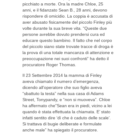
picchiato a morte. Ora la madre Chloe, 25
anni, e il fidanzato Sean B., 28 anni, devono
rispondere di omicidio. La coppia è accusata di
aver abusato fisicamente del piccolo Finley più
volte durante la sua breve vita. “Queste due
persone avrebbe dovuto prendersi cura ed
educare questo bambino. Il fatto che nel corpo
del piccolo siano state trovate tracce di droga è
la prova di una totale mancanza di attenzione e
preoccupazione nei suoi confronti” ha detto il
procuratore Roger Thomas.
Il 23 Settembre 2014 la mamma di Finley
aveva chiamato il numero d’emergenza,
dicendo all’operatore che suo figlio aveva
“sbattuto la testa” nella sua casa di Adams
Street, Tonypandy, e “non si muoveva”. Chloe
ha affermato che”Sean era in piedi, vicino a lei
quando è stata effettuata la chiamata. E’ stato
infatti sentito dire ‘dì che è caduto delle scale’.
Si trattava di bugie deliberate e formulate
anche male” ha spiegato il procuratore.