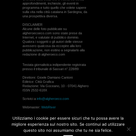
approfondimenti, inchieste, gli eventi in
programma e tutto quello che volete sapere
sulla vita nella città catalana in Sardegna, da
una prospettiva diversa.
DISCLAIMER
Alcune delle foto pubblicate su
algheroecoeco.com sono state prese da
Internet, e valutate di pubblico dominio.
Qualora i soggetti o gli autori delle stesse
avessero qualcosa da eccepire alla loro
pubblicazione, non esitino a segnalarlo alla
redazione di algheroeco.com
Testata giornalistica indipendente registrata
presso il tribunale di Sassari n° 228/89
Direttore: Gioele Damiano Cantoni
Editrice: Città Grafica
Redazione: Via Goceano, 10 - 07041 Alghero
ISSN 2532-618X
Scrivici a
info@algheroeco.com
Webmaster:
WebRiver
© ALGHERO ECO Riproduzione solo con il
Utilizziamo i cookie per essere sicuri che tu possa avere la
permesso di algheroeco.com
migliore esperienza sul nostro sito. Se continui ad utilizzare
questo sito noi assumiamo che tu ne sia felice.