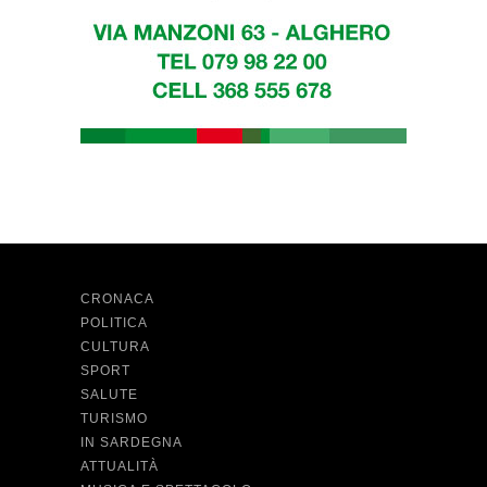
CRONACA
POLITICA
CULTURA
SPORT
SALUTE
TURISMO
IN SARDEGNA
ATTUALITÀ