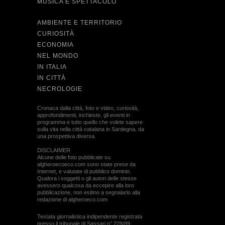
MUSICA E SPETTACOLO
AMBIENTE E TERRITORIO
CURIOSITÀ
ECONOMIA
NEL MONDO
IN ITALIA
IN CITTÀ
NECROLOGIE
Cronaca dalla città, foto e video, curiosità,
approfondimenti, inchieste, gli eventi in
programma e tutto quello che volete sapere
sulla vita nella città catalana in Sardegna, da
una prospettiva diversa.
DISCLAIMER
Alcune delle foto pubblicate su
algheroecoeco.com sono state prese da
Internet, e valutate di pubblico dominio.
Qualora i soggetti o gli autori delle stesse
avessero qualcosa da eccepire alla loro
pubblicazione, non esitino a segnalarlo alla
redazione di algheroeco.com
Testata giornalistica indipendente registrata
presso il tribunale di Sassari n° 228/89