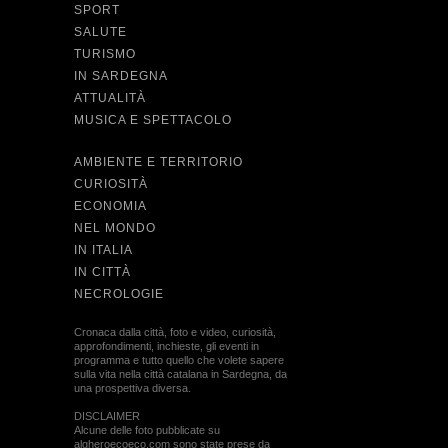
SPORT
SALUTE
TURISMO
IN SARDEGNA
ATTUALITÀ
MUSICA E SPETTACOLO
AMBIENTE E TERRITORIO
CURIOSITÀ
ECONOMIA
NEL MONDO
IN ITALIA
IN CITTÀ
NECROLOGIE
Cronaca dalla città, foto e video, curiosità,
approfondimenti, inchieste, gli eventi in
programma e tutto quello che volete sapere
sulla vita nella città catalana in Sardegna, da
una prospettiva diversa.
DISCLAIMER
Alcune delle foto pubblicate su
algheroecoeco.com sono state prese da