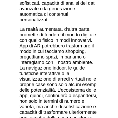
sofisticati, capacit
à
di analisi dei dati
avanzate o la generazione
automatica di contenuti
personalizzati.
La realt
à
aumentata, d’altra parte,
promette di fondere il mondo digitale
con quello fisico in modi innovativi.
App di AR potrebbero trasformare il
modo in cui facciamo shopping,
progettiamo spazi, impariamo o
interagiamo con il nostro ambiente.
La navigazione indoor, le guide
turistiche interattive o la
visualizzazione di arredi virtuali nelle
proprie case sono solo alcuni esempi
delle potenzialit
à
. L’ecosistema delle
app, quindi, continuer
à
a espandersi,
non solo in termini di numero e
variet
à
, ma anche di sofisticazione e
capacit
à
di trasformare ulteriormente
ogni aspetto della nostra esistenza.