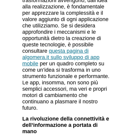
trasformazioni avvengono, dall’idea
alla realizzazione, è fondamentale
per apprezzare la complessit
à
e il
valore aggiunto di ogni applicazione
che utilizziamo. Se si desidera
approfondire i meccanismi e le
opportunit
à
dietro la creazione di
queste tecnologie, è possibile
consultare
questa pagina di
algomera.it sullo sviluppo di app
mobile
per un quadro completo su
come un’idea si trasforma in uno
strumento funzionale e performante.
Le app, insomma, non sono più
semplici accessori, ma veri e propri
motori di cambiamento che
continuano a plasmare il nostro
futuro.
La rivoluzione della connettivit
à
e
dell’informazione a portata di
mano