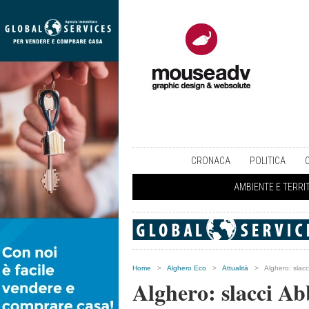
CRONACA
POLITICA
AMBIENTE E TERRI
Home
>
Alghero Eco
>
Attualità
>
Alghero: slac
Alghero: slacci Ab