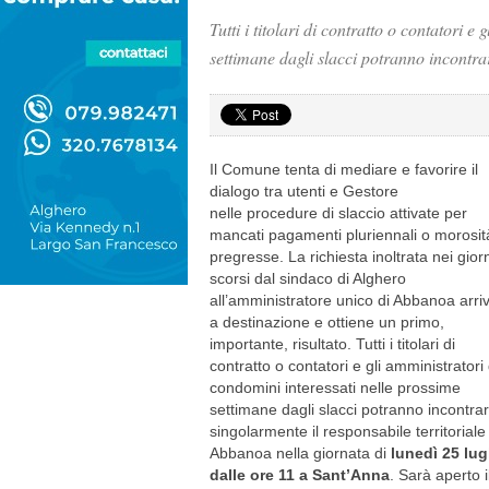
Tutti i titolari di contratto o contatori 
settimane dagli slacci potranno incontra
Il Comune tenta di mediare e favorire il
dialogo tra utenti e Gestore
nelle
procedure di slaccio attivate per
mancati pagamenti pluriennali o morosit
pregresse. La richiesta inoltrata nei gior
scorsi dal sindaco di Alghero
all’amministratore unico di Abbanoa arri
a destinazione e ottiene un primo,
importante, risultato. Tutti i titolari di
contratto o contatori e gli amministratori 
condomini interessati nelle prossime
settimane dagli slacci potranno incontra
singolarmente il responsabile territoriale
Abbanoa nella giornata di
lunedì 25 lug
dalle ore 11 a Sant’Anna
. Sarà aperto i