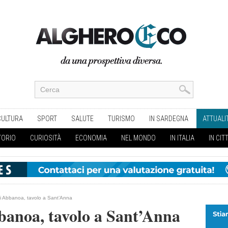
CULTURA
SPORT
SALUTE
TURISMO
IN SARDEGNA
ATTUALI
TORIO
CURIOSITÀ
ECONOMIA
NEL MONDO
IN ITALIA
IN CIT
ci Abbanoa, tavolo a Sant’Anna
banoa, tavolo a Sant’Anna