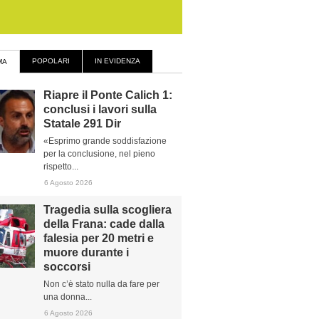
POPOLARI
IN EVIDENZA
MA
Riapre il Ponte Calich 1:
conclusi i lavori sulla
Statale 291 Dir
«Esprimo grande soddisfazione
per la conclusione, nel pieno
rispetto...
6 Agosto 2026
Tragedia sulla scogliera
della Frana: cade dalla
falesia per 20 metri e
muore durante i
soccorsi
Non c’è stato nulla da fare per
una donna...
6 Agosto 2026