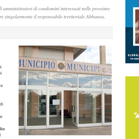
e gli amministratori di condomini interessati nelle prossime
re singolarmente il responsabile territoriale Abbanoa.
à
ni
va
di
re
lio
l