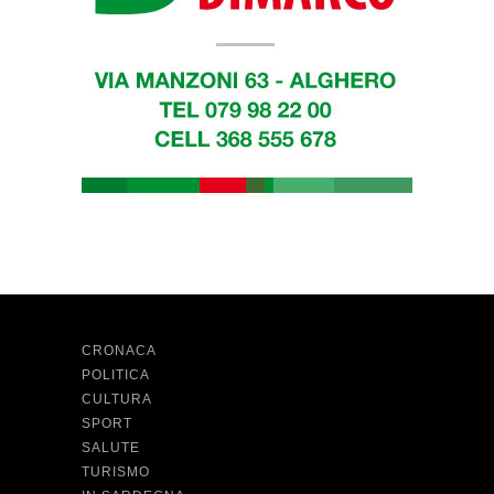
CRONACA
POLITICA
CULTURA
SPORT
SALUTE
TURISMO