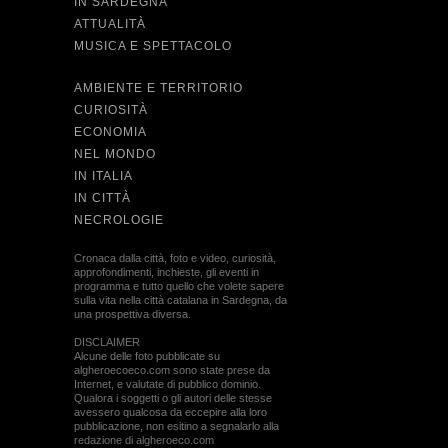
IN SARDEGNA
ATTUALITÀ
MUSICA E SPETTACOLO
AMBIENTE E TERRITORIO
CURIOSITÀ
ECONOMIA
NEL MONDO
IN ITALIA
IN CITTÀ
NECROLOGIE
Cronaca dalla città, foto e video, curiosità,
approfondimenti, inchieste, gli eventi in
programma e tutto quello che volete sapere
sulla vita nella città catalana in Sardegna, da
una prospettiva diversa.
DISCLAIMER
Alcune delle foto pubblicate su
algheroecoeco.com sono state prese da
Internet, e valutate di pubblico dominio.
Qualora i soggetti o gli autori delle stesse
avessero qualcosa da eccepire alla loro
pubblicazione, non esitino a segnalarlo alla
redazione di algheroeco.com