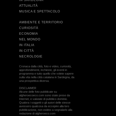
IN SARDEGNA
ATTUALITÀ
MUSICA E SPETTACOLO
AMBIENTE E TERRITORIO
CURIOSITÀ
ECONOMIA
NEL MONDO
IN ITALIA
IN CITTÀ
NECROLOGIE
Cronaca dalla città, foto e video, curiosità,
approfondimenti, inchieste, gli eventi in
programma e tutto quello che volete sapere
sulla vita nella città catalana in Sardegna, da
una prospettiva diversa.
DISCLAIMER
Alcune delle foto pubblicate su
algheroecoeco.com sono state prese da
Internet, e valutate di pubblico dominio.
Qualora i soggetti o gli autori delle stesse
avessero qualcosa da eccepire alla loro
pubblicazione, non esitino a segnalarlo alla
redazione di algheroeco.com