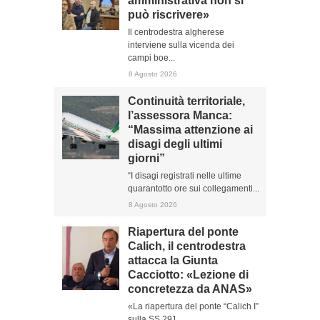
amministrativa non si
può riscrivere»
Il centrodestra algherese
interviene sulla vicenda dei
campi boe...
8 Agosto 2026
Continuità territoriale,
l’assessora Manca:
“Massima attenzione ai
disagi degli ultimi
giorni”
“I disagi registrati nelle ultime
quarantotto ore sui collegamenti...
8 Agosto 2026
Riapertura del ponte
Calich, il centrodestra
attacca la Giunta
Cacciotto: «Lezione di
concretezza da ANAS»
«La riapertura del ponte “Calich I”
sulla SS 291...