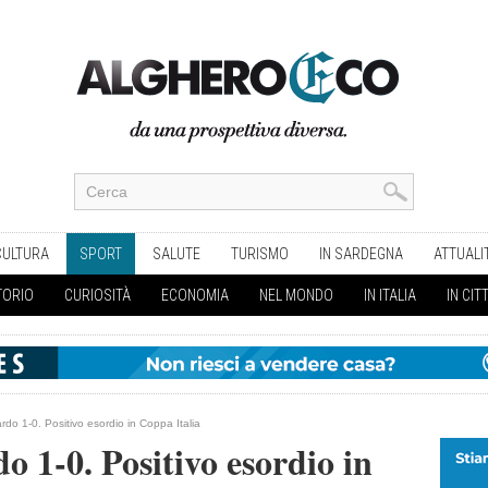
CULTURA
SPORT
SALUTE
TURISMO
IN SARDEGNA
ATTUALI
TORIO
CURIOSITÀ
ECONOMIA
NEL MONDO
IN ITALIA
IN CIT
rdo 1-0. Positivo esordio in Coppa Italia
o 1-0. Positivo esordio in