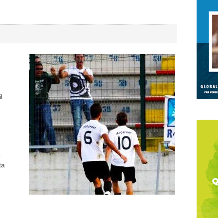
l
o
ta