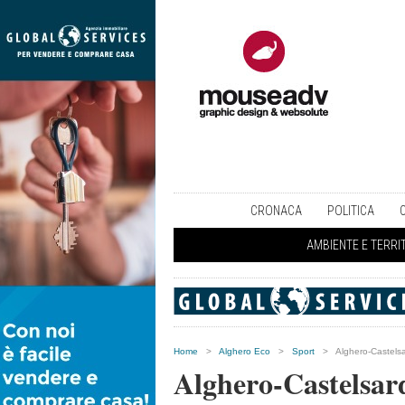
CRONACA
POLITICA
AMBIENTE E TERRI
Home
>
Alghero Eco
>
Sport
>
Alghero-Castelsa
Alghero-Castelsard