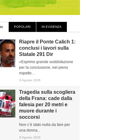
POPOLARI
IN EVIDENZA
MA
Riapre il Ponte Calich 1:
conclusi i lavori sulla
Statale 291 Dir
«Esprimo grande soddisfazione
per la conclusione, nel pieno
rispetto...
6 Agosto 2026
Tragedia sulla scogliera
della Frana: cade dalla
falesia per 20 metri e
muore durante i
soccorsi
Non c’è stato nulla da fare per
una donna...
6 Agosto 2026