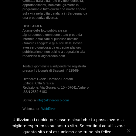
Cronaca dalla città, foto e video, curiosità,
approfondimenti, inchieste, gli eventi in
programma e tutto quello che volete sapere
sulla vita nella città catalana in Sardegna, da
una prospettiva diversa.
DISCLAIMER
Alcune delle foto pubblicate su
algheroecoeco.com sono state prese da
Internet, e valutate di pubblico dominio.
Qualora i soggetti o gli autori delle stesse
avessero qualcosa da eccepire alla loro
pubblicazione, non esitino a segnalarlo alla
redazione di algheroeco.com
Testata giornalistica indipendente registrata
presso il tribunale di Sassari n° 228/89
Direttore: Gioele Damiano Cantoni
Editrice: Città Grafica
Redazione: Via Goceano, 10 - 07041 Alghero
ISSN 2532-618X
Scrivici a
info@algheroeco.com
Webmaster:
WebRiver
© ALGHERO ECO Riproduzione solo con il
Utilizziamo i cookie per essere sicuri che tu possa avere la
permesso di algheroeco.com
migliore esperienza sul nostro sito. Se continui ad utilizzare
questo sito noi assumiamo che tu ne sia felice.