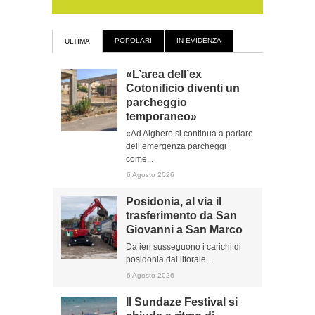
POPOLARI
IN EVIDENZA
ULTIMA
«L’area dell’ex
Cotonificio diventi un
parcheggio
temporaneo»
«Ad Alghero si continua a parlare
dell’emergenza parcheggi
come...
6 Agosto 2026
Posidonia, al via il
trasferimento da San
Giovanni a San Marco
Da ieri susseguono i carichi di
posidonia dal litorale...
6 Agosto 2026
Il Sundaze Festival si