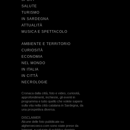
SALUTE
TURISMO
IN SARDEGNA
ATTUALITÀ
MUSICA E SPETTACOLO
AMBIENTE E TERRITORIO
CURIOSITÀ
ECONOMIA
NEL MONDO
IN ITALIA
IN CITTÀ
NECROLOGIE
Cronaca dalla città, foto e video, curiosità,
approfondimenti, inchieste, gli eventi in
programma e tutto quello che volete sapere
sulla vita nella città catalana in Sardegna, da
una prospettiva diversa.
DISCLAIMER
Alcune delle foto pubblicate su
algheroecoeco.com sono state prese da
Internet, e valutate di pubblico dominio.