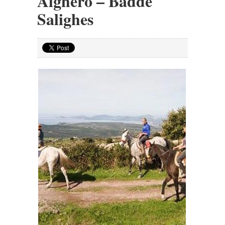
Alghero – Badde
Salighes