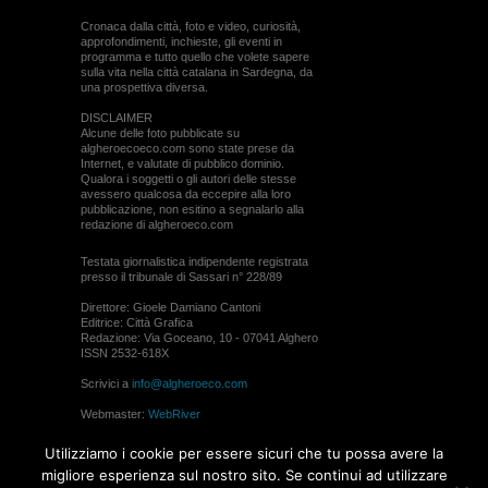
Cronaca dalla città, foto e video, curiosità,
approfondimenti, inchieste, gli eventi in
programma e tutto quello che volete sapere
sulla vita nella città catalana in Sardegna, da
una prospettiva diversa.
DISCLAIMER
Alcune delle foto pubblicate su
algheroecoeco.com sono state prese da
Internet, e valutate di pubblico dominio.
Qualora i soggetti o gli autori delle stesse
avessero qualcosa da eccepire alla loro
pubblicazione, non esitino a segnalarlo alla
redazione di algheroeco.com
Testata giornalistica indipendente registrata
presso il tribunale di Sassari n° 228/89
Direttore: Gioele Damiano Cantoni
Editrice: Città Grafica
Redazione: Via Goceano, 10 - 07041 Alghero
ISSN 2532-618X
Scrivici a
info@algheroeco.com
Webmaster:
WebRiver
© ALGHERO ECO Riproduzione solo con il
Utilizziamo i cookie per essere sicuri che tu possa avere la
permesso di algheroeco.com
migliore esperienza sul nostro sito. Se continui ad utilizzare