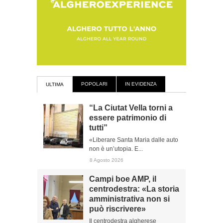
POPOLARI
IN EVIDENZA
ULTIMA
“La Ciutat Vella torni a
essere patrimonio di
tutti”
«Liberare Santa Maria dalle auto
non è un’utopia. E...
8 Agosto 2026
Campi boe AMP, il
centrodestra: «La storia
amministrativa non si
può riscrivere»
Il centrodestra algherese