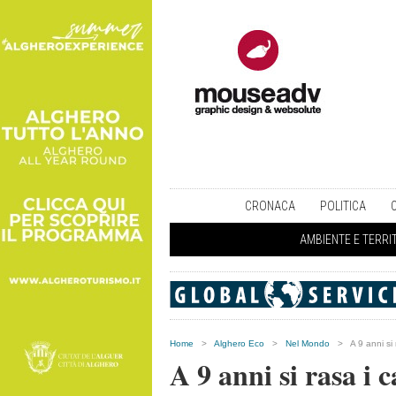
CRONACA
POLITICA
AMBIENTE E TERRI
Home
>
Alghero Eco
>
Nel Mondo
>
A 9 anni si 
A 9 anni si rasa i c