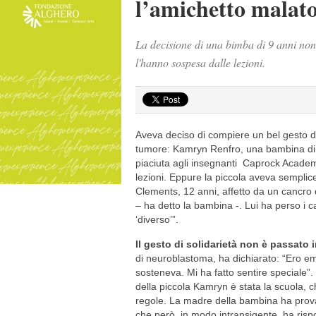
l’amichetto malato
La decisione di una bimba di 9 anni non 
l'hanno sospesa dalle lezioni.
Aveva deciso di compiere un bel gesto di 
tumore: Kamryn Renfro, una bambina di 9 
piaciuta agli insegnanti Caprock Academ
lezioni. Eppure la piccola aveva semplic
Clements, 12 anni, affetto da un cancro d
– ha detto la bambina -. Lui ha perso i c
‘diverso’”.
Il gesto di solidarietà non è passato
di neuroblastoma, ha dichiarato: “Ero e
sosteneva. Mi ha fatto sentire speciale”.
della piccola Kamryn è stata la scuola, 
regole. La madre della bambina ha provat
che però, in modo intransigente, ha risp