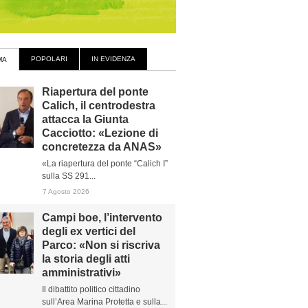
POPOLARI
IN EVIDENZA
MA
Riapertura del ponte
Calich, il centrodestra
attacca la Giunta
Cacciotto: «Lezione di
concretezza da ANAS»
«La riapertura del ponte “Calich I”
sulla SS 291...
7 Agosto 2026
Campi boe, l’intervento
degli ex vertici del
Parco: «Non si riscriva
la storia degli atti
amministrativi»
Il dibattito politico cittadino
sull’Area Marina Protetta e sulla...