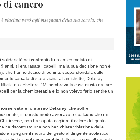
 di cancro
è piaciuta però agli insegnanti della sua scuola, che
solidarietà nei confronti di un amico malato di
anni, si era rasata i capelli, ma la sua decisione non è
y, che hanno deciso di punirla, sospendendola dalle
emente cercato di stare vicina all’amichetto, Delaney
ifficile da debellare. “Mi sembrava la cosa giusta da fare
apelli per la chemioterapia e io non volevo farlo sentire un
 inosservato e lo stesso
Delaney,
che soffre
mozionato, in questo modo avrei avuto qualcuno che mi
 Chi, invece, non ha saputo cogliere il calore del gesto
che ha riscontrato una non ben chiara violazione delle
o a spiegare il motivo del gesto al dirigente scolastico
osto che la scuola non avrebbe fatto eccezioni alla regola.