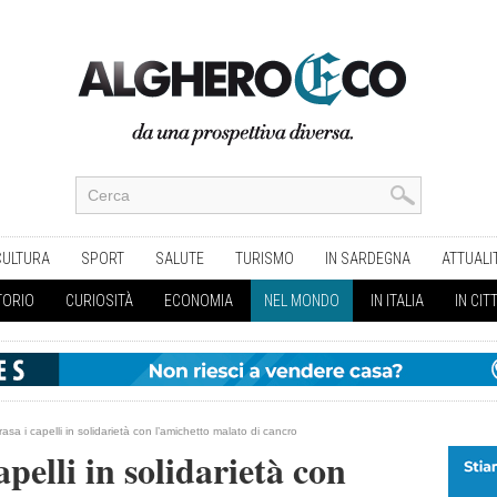
CULTURA
SPORT
SALUTE
TURISMO
IN SARDEGNA
ATTUALI
TORIO
CURIOSITÀ
ECONOMIA
NEL MONDO
IN ITALIA
IN CIT
rasa i capelli in solidarietà con l’amichetto malato di cancro
apelli in solidarietà con