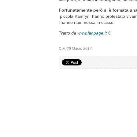
Fortunatamente però si è formata una
piccola Kamryn hanno protestato vivamente
l’hanno riammessa in classe.
Tratto da
www.fanpage.it
©
D.F., 26 Marzo 2014