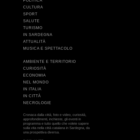
POLITICA
CULTURA
SPORT
SALUTE
TURISMO
IN SARDEGNA
ATTUALITÀ
MUSICA E SPETTACOLO
AMBIENTE E TERRITORIO
CURIOSITÀ
ECONOMIA
NEL MONDO
IN ITALIA
IN CITTÀ
NECROLOGIE
Cronaca dalla città, foto e video, curiosità,
approfondimenti, inchieste, gli eventi in
programma e tutto quello che volete sapere
sulla vita nella città catalana in Sardegna, da
una prospettiva diversa.