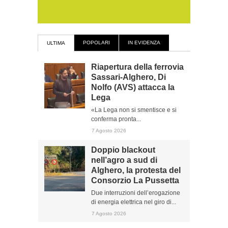
POPOLARI
IN EVIDENZA
ULTIMA
Riapertura della ferrovia
Sassari-Alghero, Di
Nolfo (AVS) attacca la
Lega
«La Lega non si smentisce e si
conferma pronta...
7 Agosto 2026
Doppio blackout
nell’agro a sud di
Alghero, la protesta del
Consorzio La Pussetta
Due interruzioni dell’erogazione
di energia elettrica nel giro di...
7 Agosto 2026