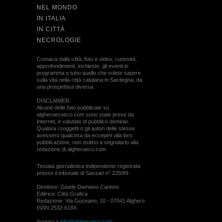
NEL MONDO
IN ITALIA
IN CITTÀ
NECROLOGIE
Cronaca dalla città, foto e video, curiosità,
approfondimenti, inchieste, gli eventi in
programma e tutto quello che volete sapere
sulla vita nella città catalana in Sardegna, da
una prospettiva diversa.
DISCLAIMER
Alcune delle foto pubblicate su
algheroecoeco.com sono state prese da
Internet, e valutate di pubblico dominio.
Qualora i soggetti o gli autori delle stesse
avessero qualcosa da eccepire alla loro
pubblicazione, non esitino a segnalarlo alla
redazione di algheroeco.com
Testata giornalistica indipendente registrata
presso il tribunale di Sassari n° 228/89
Direttore: Gioele Damiano Cantoni
Editrice: Città Grafica
Redazione: Via Goceano, 10 - 07041 Alghero
ISSN 2532-618X
Scrivici a
info@algheroeco.com