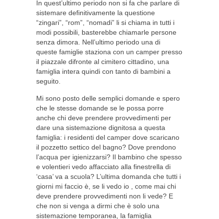
In quest’ultimo periodo non si fa che parlare di
sistemare definitivamente la questione
“zingari”, “rom”, “nomadi” li si chiama in tutti i
modi possibili, basterebbe chiamarle persone
senza dimora. Nell’ultimo periodo una di
queste famiglie staziona con un camper presso
il piazzale difronte al cimitero cittadino, una
famiglia intera quindi con tanto di bambini a
seguito.
Mi sono posto delle semplici domande e spero
che le stesse domande se le possa porre
anche chi deve prendere provvedimenti per
dare una sistemazione dignitosa a questa
famiglia: i residenti del camper dove scaricano
il pozzetto settico del bagno? Dove prendono
l’acqua per igienizzarsi? Il bambino che spesso
e volentieri vedo affacciato alla finestrella di
‘casa’ va a scuola? L’ultima domanda che tutti i
giorni mi faccio è, se li vedo io , come mai chi
deve prendere provvedimenti non li vede? E
che non si venga a dirmi che è solo una
sistemazione temporanea, la famiglia