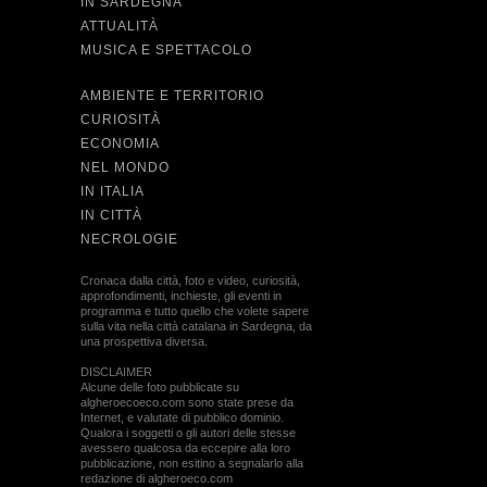
IN SARDEGNA
ATTUALITÀ
MUSICA E SPETTACOLO
AMBIENTE E TERRITORIO
CURIOSITÀ
ECONOMIA
NEL MONDO
IN ITALIA
IN CITTÀ
NECROLOGIE
Cronaca dalla città, foto e video, curiosità,
approfondimenti, inchieste, gli eventi in
programma e tutto quello che volete sapere
sulla vita nella città catalana in Sardegna, da
una prospettiva diversa.
DISCLAIMER
Alcune delle foto pubblicate su
algheroecoeco.com sono state prese da
Internet, e valutate di pubblico dominio.
Qualora i soggetti o gli autori delle stesse
avessero qualcosa da eccepire alla loro
pubblicazione, non esitino a segnalarlo alla
redazione di algheroeco.com