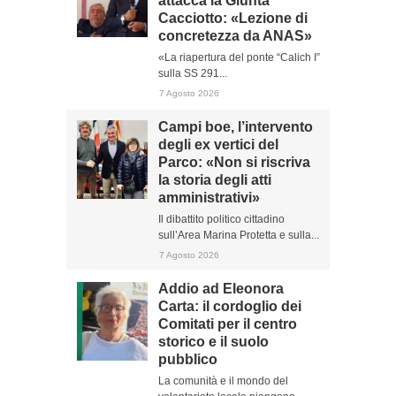
attacca la Giunta
Cacciotto: «Lezione di
concretezza da ANAS»
«La riapertura del ponte “Calich I”
sulla SS 291...
7 Agosto 2026
Campi boe, l’intervento
degli ex vertici del
Parco: «Non si riscriva
la storia degli atti
amministrativi»
Il dibattito politico cittadino
sull’Area Marina Protetta e sulla...
7 Agosto 2026
Addio ad Eleonora
Carta: il cordoglio dei
Comitati per il centro
storico e il suolo
pubblico
La comunità e il mondo del