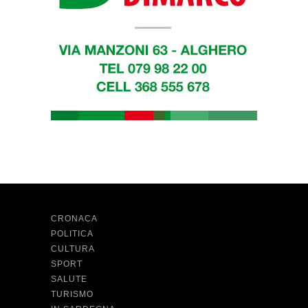
CRONACA
POLITICA
CULTURA
SPORT
SALUTE
TURISMO