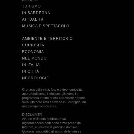
TURISMO
IN SARDEGNA
ATTUALITÀ
MUSICA E SPETTACOLO
AMBIENTE E TERRITORIO
CURIOSITÀ
ECONOMIA
NEL MONDO
IN ITALIA
IN CITTÀ
NECROLOGIE
Cronaca dalla città, foto e video, curiosità,
approfondimenti, inchieste, gli eventi in
programma e tutto quello che volete sapere
sulla vita nella città catalana in Sardegna, da
una prospettiva diversa.
DISCLAIMER
Alcune delle foto pubblicate su
algheroecoeco.com sono state prese da
Internet, e valutate di pubblico dominio.
Qualora i soggetti o gli autori delle stesse