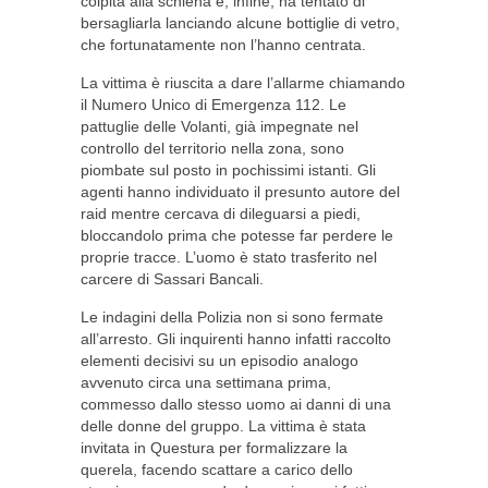
colpita alla schiena e, infine, ha tentato di
bersagliarla lanciando alcune bottiglie di vetro,
che fortunatamente non l’hanno centrata.
La vittima è riuscita a dare l’allarme chiamando
il Numero Unico di Emergenza 112. Le
pattuglie delle Volanti, già impegnate nel
controllo del territorio nella zona, sono
piombate sul posto in pochissimi istanti. Gli
agenti hanno individuato il presunto autore del
raid mentre cercava di dileguarsi a piedi,
bloccandolo prima che potesse far perdere le
proprie tracce. L’uomo è stato trasferito nel
carcere di Sassari Bancali.
Le indagini della Polizia non si sono fermate
all’arresto. Gli inquirenti hanno infatti raccolto
elementi decisivi su un episodio analogo
avvenuto circa una settimana prima,
commesso dallo stesso uomo ai danni di una
delle donne del gruppo. La vittima è stata
invitata in Questura per formalizzare la
querela, facendo scattare a carico dello