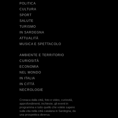
POLITICA
CULTURA
SPORT
SALUTE
TURISMO
IN SARDEGNA
ATTUALITÀ
MUSICA E SPETTACOLO
AMBIENTE E TERRITORIO
CURIOSITÀ
ECONOMIA
NEL MONDO
IN ITALIA
IN CITTÀ
NECROLOGIE
Cronaca dalla città, foto e video, curiosità,
approfondimenti, inchieste, gli eventi in
programma e tutto quello che volete sapere
sulla vita nella città catalana in Sardegna, da
una prospettiva diversa.