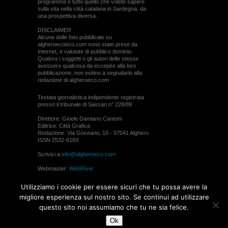
programma e tutto quello che volete sapere
sulla vita nella città catalana in Sardegna, da
una prospettiva diversa.
DISCLAIMER
Alcune delle foto pubblicate su
algheroecoeco.com sono state prese da
Internet, e valutate di pubblico dominio.
Qualora i soggetti o gli autori delle stesse
avessero qualcosa da eccepire alla loro
pubblicazione, non esitino a segnalarlo alla
redazione di algheroeco.com
Testata giornalistica indipendente registrata
presso il tribunale di Sassari n° 228/89
Direttore: Gioele Damiano Cantoni
Editrice: Città Grafica
Redazione: Via Goceano, 10 - 07041 Alghero
ISSN 2532-618X
Scrivici a
info@algheroeco.com
Webmaster:
WebRiver
© ALGHERO ECO Riproduzione solo con il
Utilizziamo i cookie per essere sicuri che tu possa avere la
permesso di algheroeco.com
migliore esperienza sul nostro sito. Se continui ad utilizzare
questo sito noi assumiamo che tu ne sia felice.
WEB DESIGN
Ok