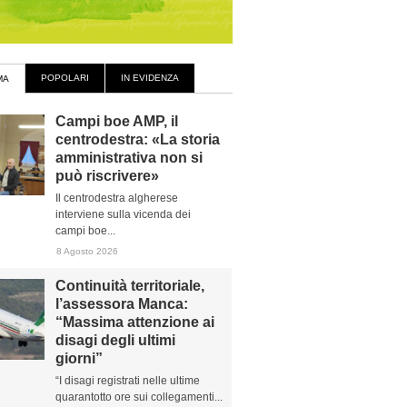
POPOLARI
IN EVIDENZA
MA
Campi boe AMP, il
centrodestra: «La storia
amministrativa non si
può riscrivere»
Il centrodestra algherese
interviene sulla vicenda dei
campi boe...
8 Agosto 2026
Continuità territoriale,
l’assessora Manca:
“Massima attenzione ai
disagi degli ultimi
giorni”
“I disagi registrati nelle ultime
quarantotto ore sui collegamenti...