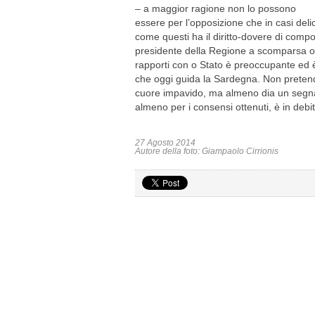
– a maggior ragione non lo possono
essere per l’opposizione che in casi delic
come questi ha il diritto-dovere di com
presidente della Regione a scomparsa ogn
rapporti con o Stato è preoccupante ed 
che oggi guida la Sardegna. Non preten
cuore impavido, ma almeno dia un segnale
almeno per i consensi ottenuti, è in debit
27 Agosto 2014
Autore della foto: Giampaolo Cirrionis