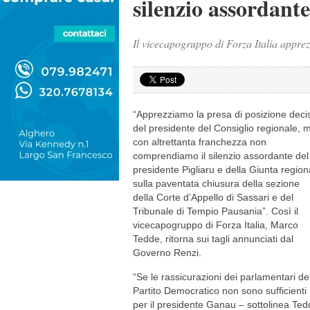
silenzio assordant
Il vicecapogruppo di Forza Italia appre
“Apprezziamo la presa di posizione deci
del presidente del Consiglio regionale, 
con altrettanta franchezza non
comprendiamo il silenzio assordante del
presidente Pigliaru e della Giunta region
sulla paventata chiusura della sezione
della Corte d’Appello di Sassari e del
Tribunale di Tempio Pausania”. Così il
vicecapogruppo di Forza Italia, Marco
Tedde, ritorna sui tagli annunciati dal
Governo Renzi.
“Se le rassicurazioni dei parlamentari de
Partito Democratico non sono sufficienti
per il presidente Ganau – sottolinea Te