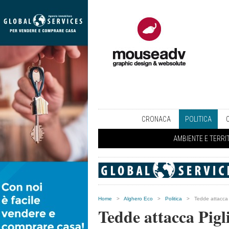
CRONACA
POLITICA
AMBIENTE E TERRI
Home
>
Alghero Eco
>
Politica
>
Tedde attacca 
Tedde attacca Pigl