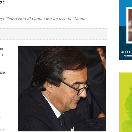
e”
zza l'intervento di Ganau ma attacca la Giunta
sa
ma
ale
l
dde