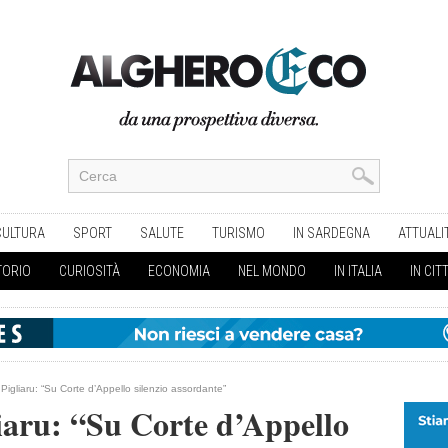
CULTURA
SPORT
SALUTE
TURISMO
IN SARDEGNA
ATTUALI
TORIO
CURIOSITÀ
ECONOMIA
NEL MONDO
IN ITALIA
IN CIT
Pigliaru: “Su Corte d’Appello silenzio assordante”
iaru: “Su Corte d’Appello