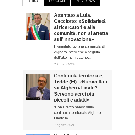
POPOLARI
IN EVIDENZA
ULTIMA
Attentato a Lula,
Cacciotto: «Solidarietà
ai ricercatori e alla
comunità, non si arretra
sull’innovazione»
L’Amministrazione comunale di
Alghero interviene a seguito
dell’atto intimidatorio...
7 Agosto 2026
Continuità territoriale,
Tedde (FI): «Nuovo flop
su Alghero-Linate?
Servono aerei più
piccoli e adatti»
“Con il terzo bando sulla
continuità territoriale Alghero-
Linate la...
7 Agosto 2026