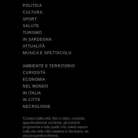
POLITICA
CULTURA
SPORT
SALUTE
TURISMO
IN SARDEGNA
ATTUALITÀ
MUSICA E SPETTACOLO
AMBIENTE E TERRITORIO
CURIOSITÀ
ECONOMIA
NEL MONDO
IN ITALIA
IN CITTÀ
NECROLOGIE
Cronaca dalla città, foto e video, curiosità,
approfondimenti, inchieste, gli eventi in
programma e tutto quello che volete sapere
sulla vita nella città catalana in Sardegna, da
una prospettiva diversa.