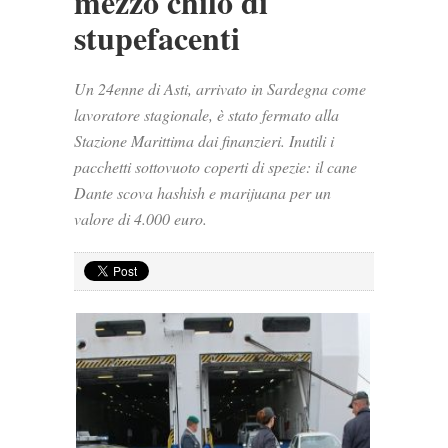
mezzo chilo di
stupefacenti
Un 24enne di Asti, arrivato in Sardegna come
lavoratore stagionale, è stato fermato alla
Stazione Marittima dai finanzieri. Inutili i
pacchetti sottovuoto coperti di spezie: il cane
Dante scova hashish e marijuana per un
valore di 4.000 euro.