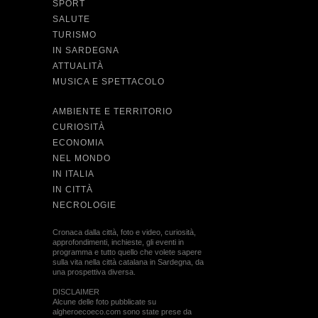
SPORT
SALUTE
TURISMO
IN SARDEGNA
ATTUALITÀ
MUSICA E SPETTACOLO
AMBIENTE E TERRITORIO
CURIOSITÀ
ECONOMIA
NEL MONDO
IN ITALIA
IN CITTÀ
NECROLOGIE
Cronaca dalla città, foto e video, curiosità,
approfondimenti, inchieste, gli eventi in
programma e tutto quello che volete sapere
sulla vita nella città catalana in Sardegna, da
una prospettiva diversa.
DISCLAIMER
Alcune delle foto pubblicate su
algheroecoeco.com sono state prese da