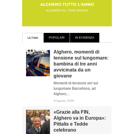
POPOLARI
IN EVIDENZA
ULTIMA
Alghero, momenti di
tensione sul lungomare:
bambina di tre anni
avvicinata da un
giovane
Momenti di tensione ieri sul
lungomare Barcellona, ad
Alghero,...
9 Agosto 2026
«Grazie alla FIN,
Alghero va in Europa»:
Pittalis e Tedde
celebrano