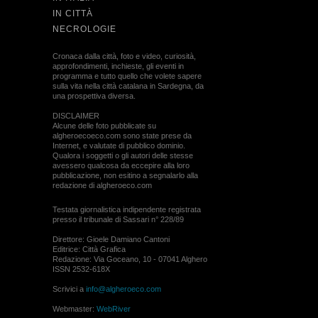
IN CITTÀ
NECROLOGIE
Cronaca dalla città, foto e video, curiosità,
approfondimenti, inchieste, gli eventi in
programma e tutto quello che volete sapere
sulla vita nella città catalana in Sardegna, da
una prospettiva diversa.
DISCLAIMER
Alcune delle foto pubblicate su
algheroecoeco.com sono state prese da
Internet, e valutate di pubblico dominio.
Qualora i soggetti o gli autori delle stesse
avessero qualcosa da eccepire alla loro
pubblicazione, non esitino a segnalarlo alla
redazione di algheroeco.com
Testata giornalistica indipendente registrata
presso il tribunale di Sassari n° 228/89
Direttore: Gioele Damiano Cantoni
Editrice: Città Grafica
Redazione: Via Goceano, 10 - 07041 Alghero
ISSN 2532-618X
Scrivici a
info@algheroeco.com
Webmaster:
WebRiver