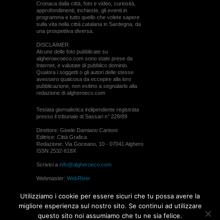
Cronaca dalla città, foto e video, curiosità,
approfondimenti, inchieste, gli eventi in
programma e tutto quello che volete sapere
sulla vita nella città catalana in Sardegna, da
una prospettiva diversa.
DISCLAIMER
Alcune delle foto pubblicate su
algheroecoeco.com sono state prese da
Internet, e valutate di pubblico dominio.
Qualora i soggetti o gli autori delle stesse
avessero qualcosa da eccepire alla loro
pubblicazione, non esitino a segnalarlo alla
redazione di algheroeco.com
Testata giornalistica indipendente registrata
presso il tribunale di Sassari n° 228/89
Direttore: Gioele Damiano Cantoni
Editrice: Città Grafica
Redazione: Via Goceano, 10 - 07041 Alghero
ISSN 2532-618X
Scrivici a
info@algheroeco.com
Webmaster:
WebRiver
© ALGHERO ECO Riproduzione solo con il
Utilizziamo i cookie per essere sicuri che tu possa avere la
permesso di algheroeco.com
migliore esperienza sul nostro sito. Se continui ad utilizzare
questo sito noi assumiamo che tu ne sia felice.