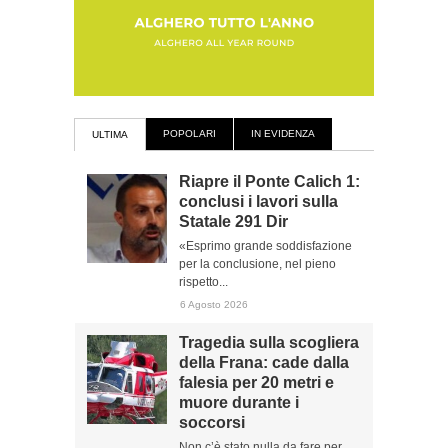
POPOLARI
IN EVIDENZA
ULTIMA
Riapre il Ponte Calich 1:
conclusi i lavori sulla
Statale 291 Dir
«Esprimo grande soddisfazione
per la conclusione, nel pieno
rispetto...
6 Agosto 2026
Tragedia sulla scogliera
della Frana: cade dalla
falesia per 20 metri e
muore durante i
soccorsi
Non c’è stato nulla da fare per