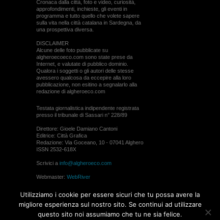
Cronaca dalla città, foto e video, curiosità,
approfondimenti, inchieste, gli eventi in
programma e tutto quello che volete sapere
sulla vita nella città catalana in Sardegna, da
una prospettiva diversa.
DISCLAIMER
Alcune delle foto pubblicate su
algheroecoeco.com sono state prese da
Internet, e valutate di pubblico dominio.
Qualora i soggetti o gli autori delle stesse
avessero qualcosa da eccepire alla loro
pubblicazione, non esitino a segnalarlo alla
redazione di algheroeco.com
Testata giornalistica indipendente registrata
presso il tribunale di Sassari n° 228/89
Direttore: Gioele Damiano Cantoni
Editrice: Città Grafica
Redazione: Via Goceano, 10 - 07041 Alghero
ISSN 2532-618X
Scrivici a
info@algheroeco.com
Webmaster:
WebRiver
© ALGHERO ECO Riproduzione solo con il
Utilizziamo i cookie per essere sicuri che tu possa avere la
permesso di algheroeco.com
migliore esperienza sul nostro sito. Se continui ad utilizzare
questo sito noi assumiamo che tu ne sia felice.