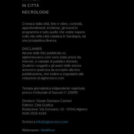
IN CITTÀ
NECROLOGIE
Cronaca dalla città, foto e video, curiosità,
approfondimenti, inchieste, gli eventi in
programma e tutto quello che volete sapere
sulla vita nella città catalana in Sardegna, da
una prospettiva diversa.
DISCLAIMER
Alcune delle foto pubblicate su
algheroecoeco.com sono state prese da
Internet, e valutate di pubblico dominio.
Qualora i soggetti o gli autori delle stesse
avessero qualcosa da eccepire alla loro
pubblicazione, non esitino a segnalarlo alla
redazione di algheroeco.com
Testata giornalistica indipendente registrata
presso il tribunale di Sassari n° 228/89
Direttore: Gioele Damiano Cantoni
Editrice: Città Grafica
Redazione: Via Goceano, 10 - 07041 Alghero
ISSN 2532-618X
Scrivici a
info@algheroeco.com
Webmaster:
WebRiver