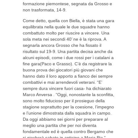
formazione piemontese, segnata da Grosso e
non trasformata, 14-9.
Come detto, quella con Biella, è stata una gara
equilibrata nella quale le due squadre hanno
combattuto molto per riuscire a vincere. Una
sola meta nei secondi 40’ ne è la riprova. A
segnarla ancora Grosso che ha fissato il
risultato sul 19-9. Una partita decisa anche da
alcuni episodi, come i due rossi per i catalani a
fine gara(Paco e Grasso). C’è da registrare la
buona prova dei giocatori più giovani che
hanno dato il loro apporto a fianco dei sempre
combattivi e mai arrendevoli veterani. “E’
sempre dura vincere fuori casa- ha dichiarato
Marco Anversa . “Oggi, nonostante la sconfitta,
sono molto fiducioso per il prosieguo della
stagione soprattutto per la coesione, l’impegno
e l’unione dimostrata dalla squadra in campo.
Da oggi abbiamo sei giorni per preparare al
meglio una partita che per noi diventa
fondamentale ed è quella contro Bergamo che
si giocherà sabato in anticipo a Maria Pia.”