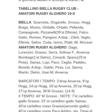
TABELLINO BIELLA RUGBY CLUB -
AMATORI RUGBY ALGHERO 19-9
BIELLA
: Sciarretta, Ongarello, Grosso, Hogg,
Braga, Musso, Ghitalla, Chtaibi, Pellanda,
Campagnolo, Pizzanelli(39’st Eftimie), Falco,
Gatto, Romeo, Panigoni; A disp.: Zilioli, Vaglio,
Eftimie, Salino, Coda, Ianno, Piatti; All. McLean
AMATORI RUGBY ALGHERO
: Daga,
Lorenzini, Grasso, Serra, Solinas F., Anversa,
Bombagi(1’st Delrio), Cimardi, Spanu(25’st
Piras), Sainas, Lupi, Paco, Ceglia, Paddeu,
Bonetti; A disp.: Gabbi, Piras, Loi, Sanna,
Martiri, Delrio, Usai All. Anversa
MARCATORI I TEMPO: 2’drop Anversa, 9’cp
Hogg, 14’cp Hogg, 18’cp Anversa, 25’cp Hogg,
27’cp Anversa, 36’M Grosso; (14-9)
II TEMPO: 40′ M Grosso ; NOTE: 7’st cartellino
giallo Grasso; 23’ st cartellino giallo Sainas;
40’st cartellino rosso Grasso(secondo giallo);
40’st cartellino rosso Paco Arbitro: sig. Zimei di