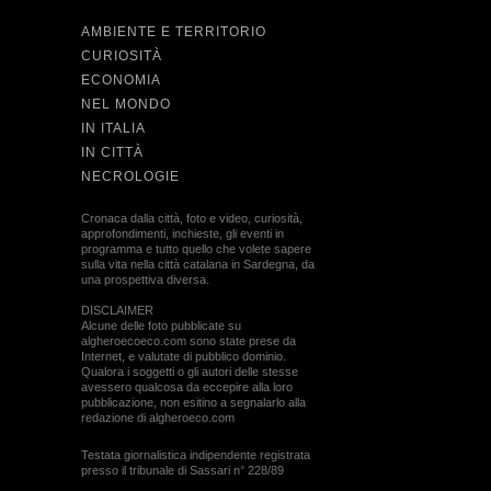
AMBIENTE E TERRITORIO
CURIOSITÀ
ECONOMIA
NEL MONDO
IN ITALIA
IN CITTÀ
NECROLOGIE
Cronaca dalla città, foto e video, curiosità,
approfondimenti, inchieste, gli eventi in
programma e tutto quello che volete sapere
sulla vita nella città catalana in Sardegna, da
una prospettiva diversa.
DISCLAIMER
Alcune delle foto pubblicate su
algheroecoeco.com sono state prese da
Internet, e valutate di pubblico dominio.
Qualora i soggetti o gli autori delle stesse
avessero qualcosa da eccepire alla loro
pubblicazione, non esitino a segnalarlo alla
redazione di algheroeco.com
Testata giornalistica indipendente registrata
presso il tribunale di Sassari n° 228/89