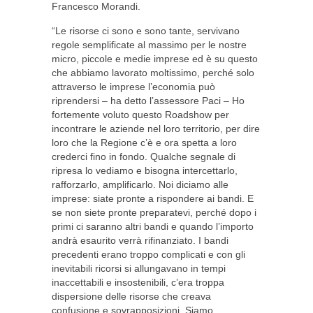
Francesco Morandi.
“Le risorse ci sono e sono tante, servivano
regole semplificate al massimo per le nostre
micro, piccole e medie imprese ed è su questo
che abbiamo lavorato moltissimo, perché solo
attraverso le imprese l’economia può
riprendersi – ha detto l’assessore Paci – Ho
fortemente voluto questo Roadshow per
incontrare le aziende nel loro territorio, per dire
loro che la Regione c’è e ora spetta a loro
crederci fino in fondo. Qualche segnale di
ripresa lo vediamo e bisogna intercettarlo,
rafforzarlo, amplificarlo. Noi diciamo alle
imprese: siate pronte a rispondere ai bandi. E
se non siete pronte preparatevi, perché dopo i
primi ci saranno altri bandi e quando l’importo
andrà esaurito verrà rifinanziato. I bandi
precedenti erano troppo complicati e con gli
inevitabili ricorsi si allungavano in tempi
inaccettabili e insostenibili, c’era troppa
dispersione delle risorse che creava
confusione e sovrapposizioni. Siamo