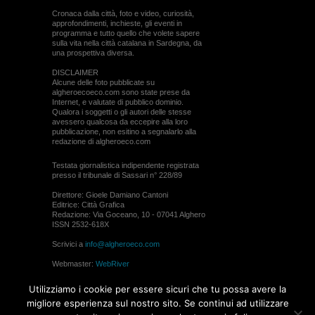
Cronaca dalla città, foto e video, curiosità,
approfondimenti, inchieste, gli eventi in
programma e tutto quello che volete sapere
sulla vita nella città catalana in Sardegna, da
una prospettiva diversa.
DISCLAIMER
Alcune delle foto pubblicate su
algheroecoeco.com sono state prese da
Internet, e valutate di pubblico dominio.
Qualora i soggetti o gli autori delle stesse
avessero qualcosa da eccepire alla loro
pubblicazione, non esitino a segnalarlo alla
redazione di algheroeco.com
Testata giornalistica indipendente registrata
presso il tribunale di Sassari n° 228/89
Direttore: Gioele Damiano Cantoni
Editrice: Città Grafica
Redazione: Via Goceano, 10 - 07041 Alghero
ISSN 2532-618X
Scrivici a
info@algheroeco.com
Webmaster:
WebRiver
© ALGHERO ECO Riproduzione solo con il
Utilizziamo i cookie per essere sicuri che tu possa avere la
permesso di algheroeco.com
migliore esperienza sul nostro sito. Se continui ad utilizzare