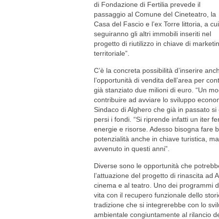
di Fondazione di Fertilia prevede il
passaggio al Comune del Cineteatro, la
Casa del Fascio e l’ex Torre littoria, a cui
seguiranno gli altri immobili inseriti nel
progetto di riutilizzo in chiave di marketi
territoriale”.
C’è la concreta possibilità d’inserire anch
l’opportunità di vendita dell’area per con
già stanziato due milioni di euro. “Un mo
contribuire ad avviare lo sviluppo econom
Sindaco di Alghero che già in passato si 
persi i fondi. “Si riprende infatti un iter
energie e risorse. Adesso bisogna fare be
potenzialità anche in chiave turistica,
avvenuto in questi anni”.
Diverse sono le opportunità che potrebbe
l’attuazione del progetto di rinascita ad 
cinema e al teatro. Uno dei programmi di 
vita con il recupero funzionale dello stori
tradizione che si integrerebbe con lo svil
ambientale congiuntamente al rilancio de