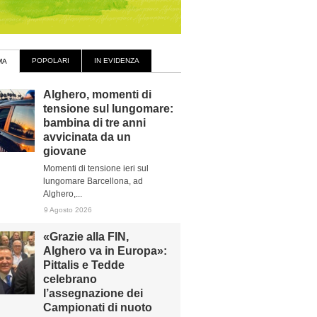
POPOLARI
IN EVIDENZA
MA
Alghero, momenti di
tensione sul lungomare:
bambina di tre anni
avvicinata da un
giovane
Momenti di tensione ieri sul
lungomare Barcellona, ad
Alghero,...
9 Agosto 2026
«Grazie alla FIN,
Alghero va in Europa»:
Pittalis e Tedde
celebrano
l’assegnazione dei
Campionati di nuoto