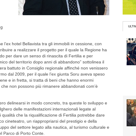
ng
ULTI
e l’ex hotel Bellavista tra gli immobili in cessione, con
tribuire a realizzare il progetto per il quale la Regione ha
do per dare un senso di rinascita di Fertilia e per
ico del territorio dopo anni di abbandono” sottolinea il
era battuto in Consiglio regionale affinché non venissero
 fermo dal 2009, per il quale l’ex giunta Soru aveva speso
ne e in fretta, si tratta di beni che hanno enormi
 ma che non possono più rimanere abbandonati com’è
ro delinearsi in modo concreto, tra queste lo sviluppo e
Alghero delle manifestazioni internazionali legate al
qualità che la riqualificazione di Fertilia potrebbe dare
co cineteatro, un riappropriarsi del prestigio e della
uppo del settore legato alla nautica, al turismo culturale e
l Parco di Porto Conte.