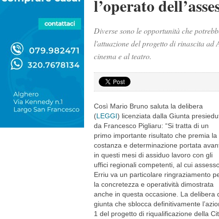
l’operato dell’asse
Diverse sono le opportunità che potrebbe
l'attuazione del progetto di rinascita ad 
cinema e al teatro.
Così Mario Bruno saluta la delibera
(
LEGGI
) licenziata dalla Giunta presiedu
da Francesco Pigliaru: “Si tratta di un
primo importante risultato che premia la
costanza e determinazione portata avant
in questi mesi di assiduo lavoro con gli
uffici regionali competenti, al cui assess
Erriu va un particolare ringraziamento p
la concretezza e operatività dimostrata
anche in questa occasione. La delibera 
giunta che sblocca definitivamente l’azi
1 del progetto di riqualificazione della Ci