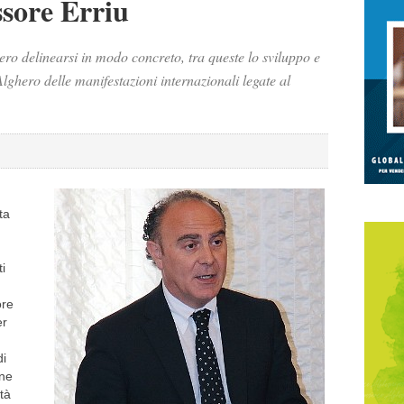
ssore Erriu
ro delinearsi in modo concreto, tra queste lo sviluppo e
Alghero delle manifestazioni internazionali legate al
ta
i
ore
er
di
one
ttà