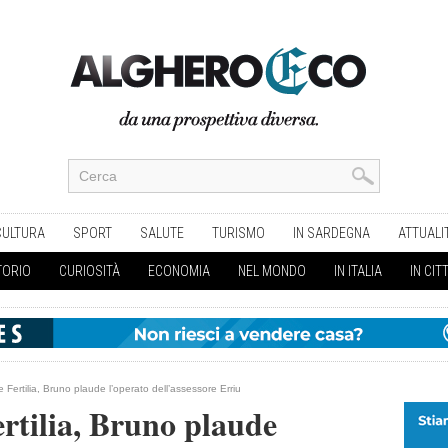
CULTURA
SPORT
SALUTE
TURISMO
IN SARDEGNA
ATTUALI
TORIO
CURIOSITÀ
ECONOMIA
NEL MONDO
IN ITALIA
IN CIT
e Fertilia, Bruno plaude l’operato dell’assessore Erriu
ertilia, Bruno plaude