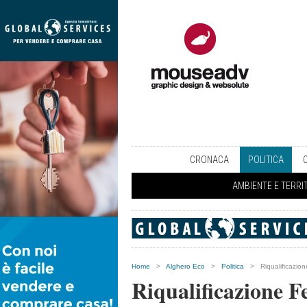
CRONACA
POLITICA
AMBIENTE E TERRI
Home
>
Alghero Eco
>
Politica
>
Riqualificazion
Riqualificazione F