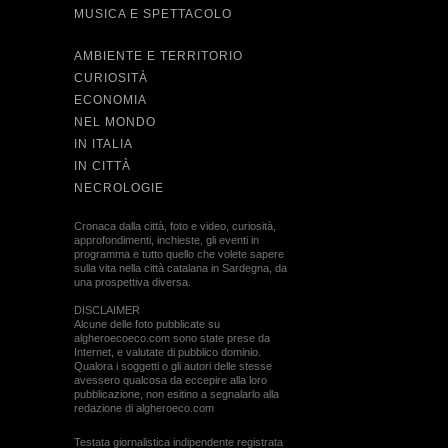
MUSICA E SPETTACOLO
AMBIENTE E TERRITORIO
CURIOSITÀ
ECONOMIA
NEL MONDO
IN ITALIA
IN CITTÀ
NECROLOGIE
Cronaca dalla città, foto e video, curiosità,
approfondimenti, inchieste, gli eventi in
programma e tutto quello che volete sapere
sulla vita nella città catalana in Sardegna, da
una prospettiva diversa.
DISCLAIMER
Alcune delle foto pubblicate su
algheroecoeco.com sono state prese da
Internet, e valutate di pubblico dominio.
Qualora i soggetti o gli autori delle stesse
avessero qualcosa da eccepire alla loro
pubblicazione, non esitino a segnalarlo alla
redazione di algheroeco.com
Testata giornalistica indipendente registrata