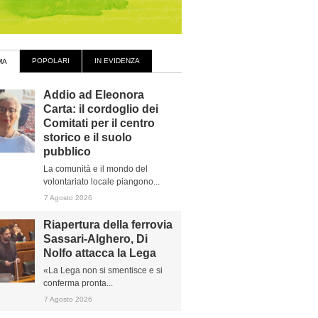
POPOLARI
IN EVIDENZA
MA
Addio ad Eleonora
Carta: il cordoglio dei
Comitati per il centro
storico e il suolo
pubblico
La comunità e il mondo del
volontariato locale piangono...
7 Agosto 2026
Riapertura della ferrovia
Sassari-Alghero, Di
Nolfo attacca la Lega
«La Lega non si smentisce e si
conferma pronta...
7 Agosto 2026