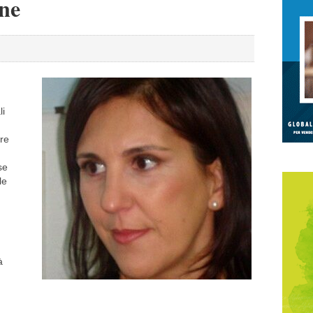
one
li
are
se
le
à