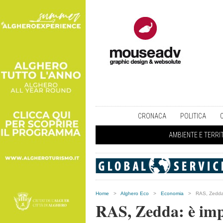
CRONACA
POLITICA
AMBIENTE E TERRI
Home
>
Alghero Eco
>
Economia
>
RAS, Zedda: 
RAS, Zedda: è impo