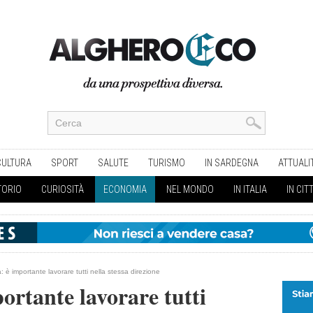
CULTURA
SPORT
SALUTE
TURISMO
IN SARDEGNA
ATTUALI
TORIO
CURIOSITÀ
ECONOMIA
NEL MONDO
IN ITALIA
IN CIT
è importante lavorare tutti nella stessa direzione
rtante lavorare tutti