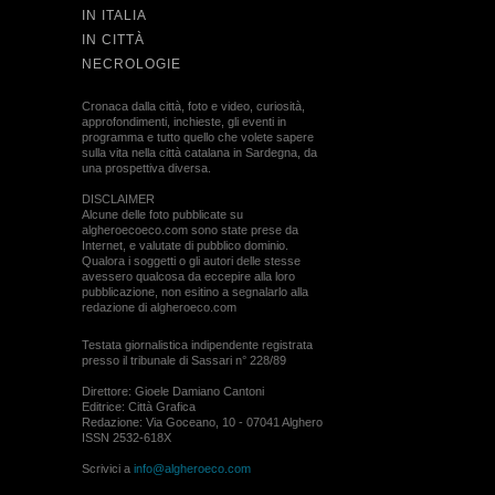
IN ITALIA
IN CITTÀ
NECROLOGIE
Cronaca dalla città, foto e video, curiosità,
approfondimenti, inchieste, gli eventi in
programma e tutto quello che volete sapere
sulla vita nella città catalana in Sardegna, da
una prospettiva diversa.
DISCLAIMER
Alcune delle foto pubblicate su
algheroecoeco.com sono state prese da
Internet, e valutate di pubblico dominio.
Qualora i soggetti o gli autori delle stesse
avessero qualcosa da eccepire alla loro
pubblicazione, non esitino a segnalarlo alla
redazione di algheroeco.com
Testata giornalistica indipendente registrata
presso il tribunale di Sassari n° 228/89
Direttore: Gioele Damiano Cantoni
Editrice: Città Grafica
Redazione: Via Goceano, 10 - 07041 Alghero
ISSN 2532-618X
Scrivici a
info@algheroeco.com