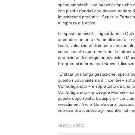
spese ammissibili ad agevolazione che a
con piani aziendali che devono andare d
Investimenti produttivi, Servizi e Parteci
a imprese già attive.
Le spese ammissibili riguardano le Opere 
ammodernamento e/o ampliamento, le Spe
lavori, valutazione di impatto ambientale,
connesse alle opere murarie, le Infrastru
produzione di energia rinnovabile, i Macc
Programmi informatici, i Brevetti, lice
“E’ stata una lunga gestazione, speriamo 
questo nuovo sistema di incentivi – sott
Confartigianato – e soprattutto da una rap
Confartigianato – prosegue Mameli – sar
queste opportunità. L’auspicio – conclude
investimenti fino a 15mila euro, possano
imprese di accedere agli incentivi nel mi
16 Ottobre 2016