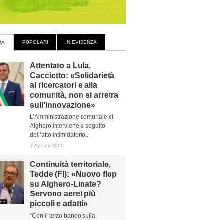
POPOLARI
IN EVIDENZA
MA
Attentato a Lula,
Cacciotto: «Solidarietà
ai ricercatori e alla
comunità, non si arretra
sull’innovazione»
L’Amministrazione comunale di
Alghero interviene a seguito
dell’atto intimidatorio...
7 Agosto 2026
Continuità territoriale,
Tedde (FI): «Nuovo flop
su Alghero-Linate?
Servono aerei più
piccoli e adatti»
“Con il terzo bando sulla