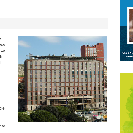
o
rese
. La
i
i
ole
nto