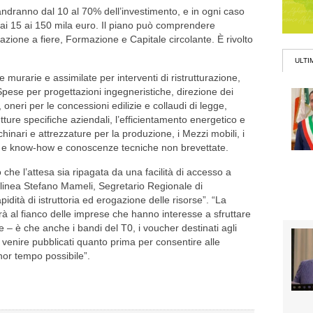
ndranno dal 10 al 70% dell’investimento, e in ogni caso
ai 15 ai 150 mila euro. Il piano può comprendere
pazione a fiere, Formazione e Capitale circolante. È rivolto
ULTI
murarie e assimilate per interventi di ristrutturazione,
se per progettazioni ingegneristiche, direzione dei
 oneri per le concessioni edilizie e collaudi di legge,
tture specifiche aziendali, l’efficientamento energetico e
hinari e attrezzature per la produzione, i Mezzi mobili, i
nze e know-how e conoscenze tecniche non brevettate.
che l’attesa sia ripagata da una facilità di accesso a
olinea Stefano Mameli, Segretario Regionale di
idità di istruttoria ed erogazione delle risorse”. “La
à al fianco delle imprese che hanno interesse a sfruttare
 – è che anche i bandi del T0, i voucher destinati agli
 venire pubblicati quanto prima per consentire alle
nor tempo possibile”.