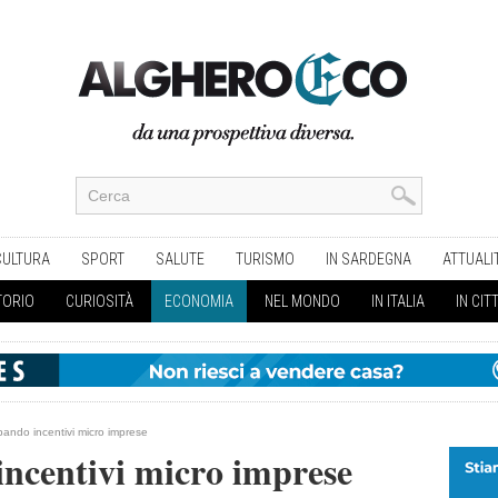
CULTURA
SPORT
SALUTE
TURISMO
IN SARDEGNA
ATTUALI
TORIO
CURIOSITÀ
ECONOMIA
NEL MONDO
IN ITALIA
IN CIT
bando incentivi micro imprese
incentivi micro imprese