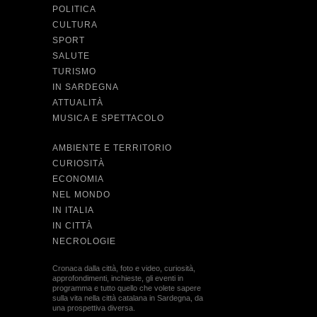
POLITICA
CULTURA
SPORT
SALUTE
TURISMO
IN SARDEGNA
ATTUALITÀ
MUSICA E SPETTACOLO
AMBIENTE E TERRITORIO
CURIOSITÀ
ECONOMIA
NEL MONDO
IN ITALIA
IN CITTÀ
NECROLOGIE
Cronaca dalla città, foto e video, curiosità,
approfondimenti, inchieste, gli eventi in
programma e tutto quello che volete sapere
sulla vita nella città catalana in Sardegna, da
una prospettiva diversa.