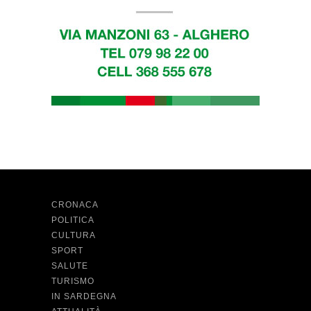
CRONACA
POLITICA
CULTURA
SPORT
SALUTE
TURISMO
IN SARDEGNA