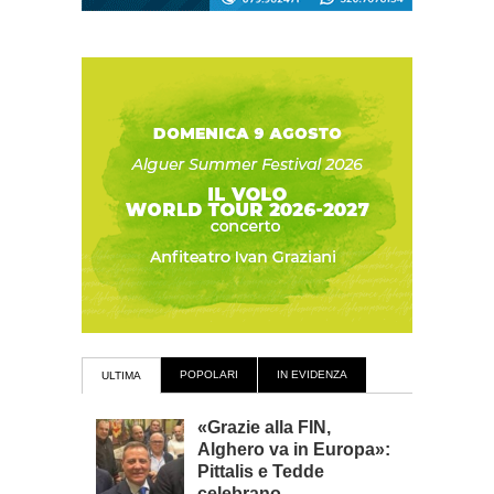
POPOLARI
IN EVIDENZA
ULTIMA
«Grazie alla FIN,
Alghero va in Europa»:
Pittalis e Tedde
celebrano