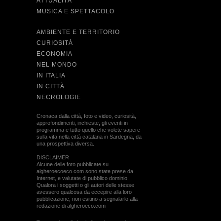
ATTUALITÀ
MUSICA E SPETTACOLO
AMBIENTE E TERRITORIO
CURIOSITÀ
ECONOMIA
NEL MONDO
IN ITALIA
IN CITTÀ
NECROLOGIE
Cronaca dalla città, foto e video, curiosità,
approfondimenti, inchieste, gli eventi in
programma e tutto quello che volete sapere
sulla vita nella città catalana in Sardegna, da
una prospettiva diversa.
DISCLAIMER
Alcune delle foto pubblicate su
algheroecoeco.com sono state prese da
Internet, e valutate di pubblico dominio.
Qualora i soggetti o gli autori delle stesse
avessero qualcosa da eccepire alla loro
pubblicazione, non esitino a segnalarlo alla
redazione di algheroeco.com