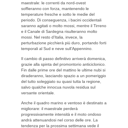
maestrale: le correnti da nord-ovest
soffieranno con forza, mantenendo le
temperature fresche e sotto le medie del
periodo. Di conseguenza, i bacini occidentali
saranno agitati o molto mossi, mentre il Tirreno
e il Canale di Sardegna risulteranno molto
mossi. Nel resto d’Italia, invece, la
perturbazione picchierà più duro, portando forti
temporali al Sud e neve sull’Appennino.
Il cambio di passo definitivo arriverà domenica,
grazie alla spinta del promontorio anticiclonico.
Fin dalle prime ore del mattino le ultime nubi si
diraderanno, lasciando spazio a un pomeriggio
del tutto soleggiato su quasi tutta la regione,
salvo qualche innocua nuvola residua sul
versante orientale.
Anche il quadro marino e ventoso è destinato a
migliorare: il maestrale perderà
progressivamente intensità e il moto ondoso
andrà attenuandosi nel corso delle ore. La
tendenza per la prossima settimana vede il