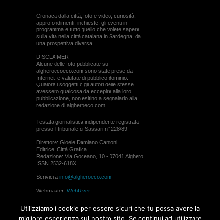
Cronaca dalla città, foto e video, curiosità,
approfondimenti, inchieste, gli eventi in
programma e tutto quello che volete sapere
sulla vita nella città catalana in Sardegna, da
una prospettiva diversa.
DISCLAIMER
Alcune delle foto pubblicate su
algheroecoeco.com sono state prese da
Internet, e valutate di pubblico dominio.
Qualora i soggetti o gli autori delle stesse
avessero qualcosa da eccepire alla loro
pubblicazione, non esitino a segnalarlo alla
redazione di algheroeco.com
Testata giornalistica indipendente registrata
presso il tribunale di Sassari n° 228/89
Direttore: Gioele Damiano Cantoni
Editrice: Città Grafica
Redazione: Via Goceano, 10 - 07041 Alghero
ISSN 2532-618X
Scrivici a
info@algheroeco.com
Webmaster:
WebRiver
© ALGHERO ECO Riproduzione solo con il
Utilizziamo i cookie per essere sicuri che tu possa avere la
permesso di algheroeco.com
migliore esperienza sul nostro sito. Se continui ad utilizzare