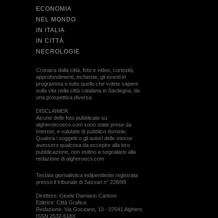
ECONOMIA
NEL MONDO
IN ITALIA
IN CITTÀ
NECROLOGIE
Cronaca dalla città, foto e video, curiosità,
approfondimenti, inchieste, gli eventi in
programma e tutto quello che volete sapere
sulla vita nella città catalana in Sardegna, da
una prospettiva diversa.
DISCLAIMER
Alcune delle foto pubblicate su
algheroecoeco.com sono state prese da
Internet, e valutate di pubblico dominio.
Qualora i soggetti o gli autori delle stesse
avessero qualcosa da eccepire alla loro
pubblicazione, non esitino a segnalarlo alla
redazione di algheroeco.com
Testata giornalistica indipendente registrata
presso il tribunale di Sassari n° 228/89
Direttore: Gioele Damiano Cantoni
Editrice: Città Grafica
Redazione: Via Goceano, 10 - 07041 Alghero
ISSN 2532-618X