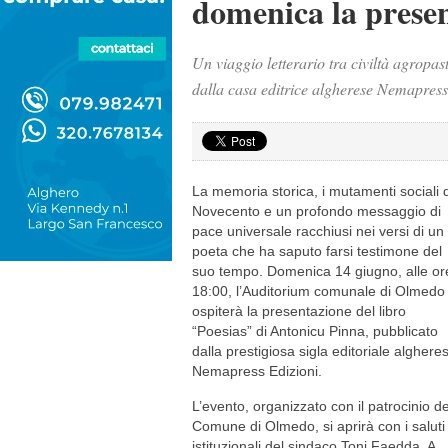
domenica la presen
Un viaggio letterario tra civiltà agropa
dalla casa editrice algherese Nemapres
La memoria storica, i mutamenti sociali 
Novecento e un profondo messaggio di
pace universale racchiusi nei versi di un
poeta che ha saputo farsi testimone del
suo tempo. Domenica 14 giugno, alle or
18:00, l’Auditorium comunale di Olmedo
ospiterà la presentazione del libro
“Poesias” di Antonicu Pinna, pubblicato
dalla prestigiosa sigla editoriale alghere
Nemapress Edizioni.
L’evento, organizzato con il patrocinio de
Comune di Olmedo, si aprirà con i saluti
istituzionali del sindaco Toni Faedda. A