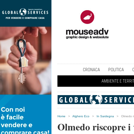
CRONACA
POLITICA
AMBIENTE E TERRI
Home
>
Alghero Eco
>
In Sardegna
>
Olmedo ri
Olmedo riscopre i 