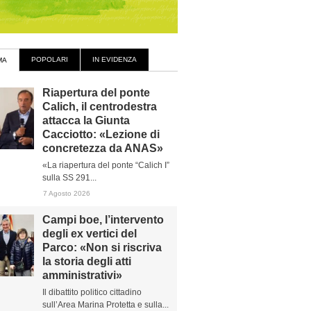
POPOLARI
IN EVIDENZA
MA
Riapertura del ponte
Calich, il centrodestra
attacca la Giunta
Cacciotto: «Lezione di
concretezza da ANAS»
«La riapertura del ponte “Calich I”
sulla SS 291...
7 Agosto 2026
Campi boe, l’intervento
degli ex vertici del
Parco: «Non si riscriva
la storia degli atti
amministrativi»
Il dibattito politico cittadino
sull’Area Marina Protetta e sulla...