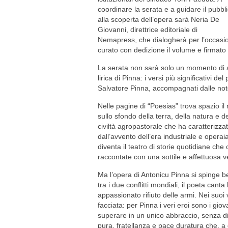
coordinare la serata e a guidare il pubbl
alla scoperta dell’opera sarà Neria De
Giovanni, direttrice editoriale di
Nemapress, che dialogherà per l’occasio
curato con dedizione il volume e firmato 
La serata non sarà solo un momento di an
lirica di Pinna: i versi più significativi d
Salvatore Pinna, accompagnati dalle not
Nelle pagine di “Poesias” trova spazio i
sullo sfondo della terra, della natura e d
civiltà agropastorale che ha caratterizz
dall’avvento dell’era industriale e operai
diventa il teatro di storie quotidiane che 
raccontate con una sottile e affettuosa v
Ma l’opera di Antonicu Pinna si spinge be
tra i due conflitti mondiali, il poeta can
appassionato rifiuto delle armi. Nei suoi
facciata: per Pinna i veri eroi sono i giov
superare in un unico abbraccio, senza di
pura, fratellanza e pace duratura che, a 