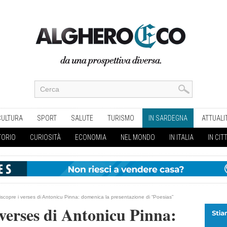
CULTURA
SPORT
SALUTE
TURISMO
IN SARDEGNA
ATTUALI
TORIO
CURIOSITÀ
ECONOMIA
NEL MONDO
IN ITALIA
IN CIT
scopre i verses di Antonicu Pinna: domenica la presentazione di “Poesias”
verses di Antonicu Pinna: