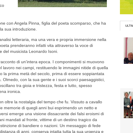
ico
ne con Angela Pinna, figlia del poeta scomparso, che ha
ULTI
la sua introduzione.
alisi letteraria, ma una vera e propria immersione nella
el poeta prenderanno infatti vita attraverso la voce di
e del musicista Leonardo Isoni.
l racconto di un’intera epoca. I componimenti si muovono
el lavoro nei campi, restituendo le immagini nitide di quella
ato la prima metà del secolo, prima di essere soppiantata
a. Olmedo, con la sua gente e i suoi scorci paesaggistici,
oscillano tra gioia e tristezza, festa e lutto, spesso
ena ironica.
n oltre la nostalgia del tempo che fu. Vissuto a cavallo
ta le memorie di quegli anni bui esprimendo un netto e
 versi emerge una visione dissacrante dei falsi eroismi di
ani mandati al fronte, vittime di un destino tragico da
stinzione di bandiere o nazioni. Un messaggio di fede
distanza di anni, conserva intatta tutta la sua urgenza e