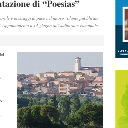
tazione di “Poesias”
storale e messaggi di pace nel nuovo volume pubblicato
s. Appuntamento il 14 giugno all'Auditorium comunale.
del
e
se
l