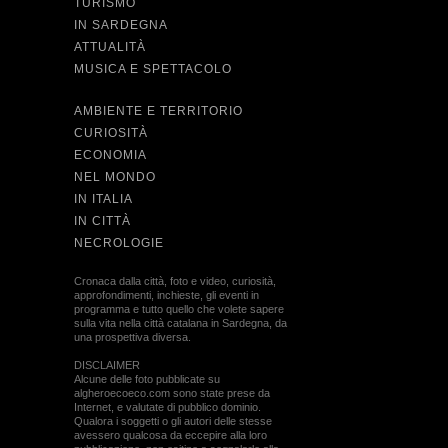
TURISMO
IN SARDEGNA
ATTUALITÀ
MUSICA E SPETTACOLO
AMBIENTE E TERRITORIO
CURIOSITÀ
ECONOMIA
NEL MONDO
IN ITALIA
IN CITTÀ
NECROLOGIE
Cronaca dalla città, foto e video, curiosità,
approfondimenti, inchieste, gli eventi in
programma e tutto quello che volete sapere
sulla vita nella città catalana in Sardegna, da
una prospettiva diversa.
DISCLAIMER
Alcune delle foto pubblicate su
algheroecoeco.com sono state prese da
Internet, e valutate di pubblico dominio.
Qualora i soggetti o gli autori delle stesse
avessero qualcosa da eccepire alla loro