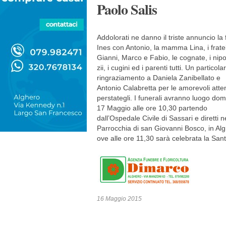
Paolo Salis
Addolorati ne danno il triste annuncio la f
Ines con Antonio, la mamma Lina, i fratel
Gianni, Marco e Fabio, le cognate, i nipot
zii, i cugini ed i parenti tutti. Un particola
ringraziamento a Daniela Zanibellato e
Antonio Calabretta per le amorevoli atte
perstategli. I funerali avranno luogo do
17 Maggio alle ore 10,30 partendo
dall’Ospedale Civile di Sassari e diretti n
Parrocchia di san Giovanni Bosco, in Alg
ove alle ore 11,30 sarà celebrata la Sa
16 Maggio 2015