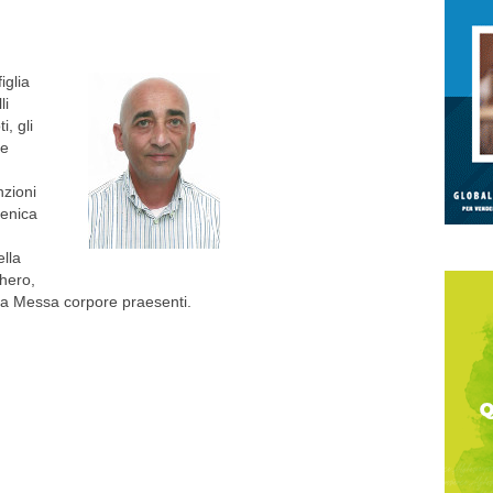
iglia
li
i, gli
re
nzioni
menica
ella
hero,
nta Messa corpore praesenti.