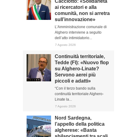
Cacciotto: «Solidarietà
ai ricercatori e alla
comunità, non si arretra
sull’innovazione»
L’Amministrazione comunale di
Alghero interviene a seguito
dell’atto intimidatorio...
7 Agosto 2026
Continuità territoriale,
Tedde (FI): «Nuovo flop
su Alghero-Linate?
Servono aerei più
piccoli e adatti»
“Con il terzo bando sulla
continuità territoriale Alghero-
Linate la...
7 Agosto 2026
Nord Sardegna,
l’appello della politica
algherese: «Basta
sbilanciamenti tra scali