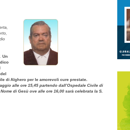
erta,
rto,
dio
,
.
Un
edico
l
 del
le di Alghero per le amorevoli cure prestate.
ggio alle ore 15,45 partendo dall’Ospedale Civile di
. Nome di Gesù ove alle ore 16,00 sarà celebrata la S.