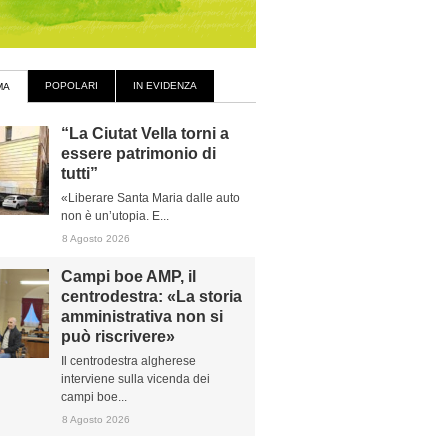
POPOLARI
IN EVIDENZA
MA
“La Ciutat Vella torni a
essere patrimonio di
tutti”
«Liberare Santa Maria dalle auto
non è un’utopia. E...
8 Agosto 2026
Campi boe AMP, il
centrodestra: «La storia
amministrativa non si
può riscrivere»
Il centrodestra algherese
interviene sulla vicenda dei
campi boe...
8 Agosto 2026