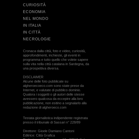
CURIOSITÀ
ECONOMIA
NEL MONDO
IN ITALIA
IN CITTÀ
NECROLOGIE
Cronaca dalla città, foto e video, curiosità,
approfondimenti, inchieste, gli eventi in
programma e tutto quello che volete sapere
sulla vita nella città catalana in Sardegna, da
una prospettiva diversa.
DISCLAIMER
Alcune delle foto pubblicate su
algheroecoeco.com sono state prese da
Internet, e valutate di pubblico dominio.
Qualora i soggetti o gli autori delle stesse
avessero qualcosa da eccepire alla loro
pubblicazione, non esitino a segnalarlo alla
redazione di algheroeco.com
Testata giornalistica indipendente registrata
presso il tribunale di Sassari n° 228/89
Direttore: Gioele Damiano Cantoni
Editrice: Città Grafica