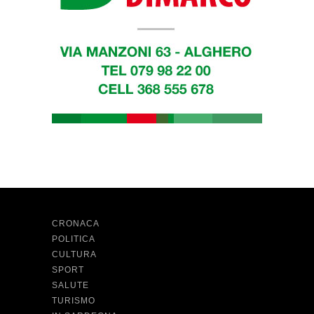
CRONACA
POLITICA
CULTURA
SPORT
SALUTE
TURISMO