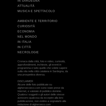
IN SARDEGNA
ATTUALITÀ
MUSICA E SPETTACOLO
AMBIENTE E TERRITORIO
CURIOSITÀ
ECONOMIA
NEL MONDO
IN ITALIA
IN CITTÀ
NECROLOGIE
Cronaca dalla città, foto e video, curiosità,
approfondimenti, inchieste, gli eventi in
programma e tutto quello che volete sapere
sulla vita nella città catalana in Sardegna, da
una prospettiva diversa.
DISCLAIMER
Alcune delle foto pubblicate su
algheroecoeco.com sono state prese da
Internet, e valutate di pubblico dominio.
Qualora i soggetti o gli autori delle stesse
avessero qualcosa da eccepire alla loro
pubblicazione, non esitino a segnalarlo alla
redazione di algheroeco.com