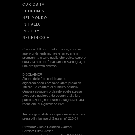
CURIOSITÀ
ECONOMIA
NEL MONDO
IN ITALIA
IN CITTÀ
NECROLOGIE
Cronaca dalla città, foto e video, curiosità,
approfondimenti, inchieste, gli eventi in
programma e tutto quello che volete sapere
sulla vita nella città catalana in Sardegna, da
una prospettiva diversa.
DISCLAIMER
Alcune delle foto pubblicate su
algheroecoeco.com sono state prese da
Internet, e valutate di pubblico dominio.
Qualora i soggetti o gli autori delle stesse
avessero qualcosa da eccepire alla loro
pubblicazione, non esitino a segnalarlo alla
redazione di algheroeco.com
Testata giornalistica indipendente registrata
presso il tribunale di Sassari n° 228/89
Direttore: Gioele Damiano Cantoni
Editrice: Città Grafica