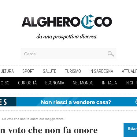
CULTURA
SPORT
SALUTE
TURISMO
IN SARDEGNA
ATTUALI
TORIO
CURIOSITÀ
ECONOMIA
NEL MONDO
IN ITALIA
IN CIT
: “Un voto che non fa onore alla maggioranza”
n voto che non fa onore