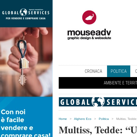
CRONACA
POLITICA
AMBIENTE E TERRI
Home
>
Alghero Eco
>
Politica
>
Multiss, Tedde
Multiss, Tedde: “U