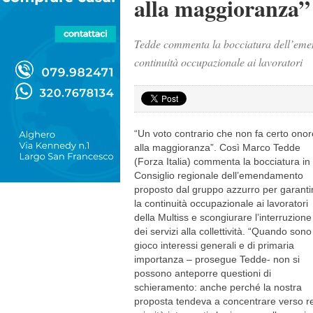
alla maggioranza”
Tedde commenta la bocciatura dell’emen
continuità occupazionale ai lavoratori
“Un voto contrario che non fa certo onor
alla maggioranza”. Così Marco Tedde
(Forza Italia) commenta la bocciatura in
Consiglio regionale dell’emendamento
proposto dal gruppo azzurro per garanti
la continuità occupazionale ai lavoratori
della Multiss e scongiurare l’interruzione
dei servizi alla collettività. “Quando sono
gioco interessi generali e di primaria
importanza – prosegue Tedde- non si
possono anteporre questioni di
schieramento: anche perché la nostra
proposta tendeva a concentrare verso re