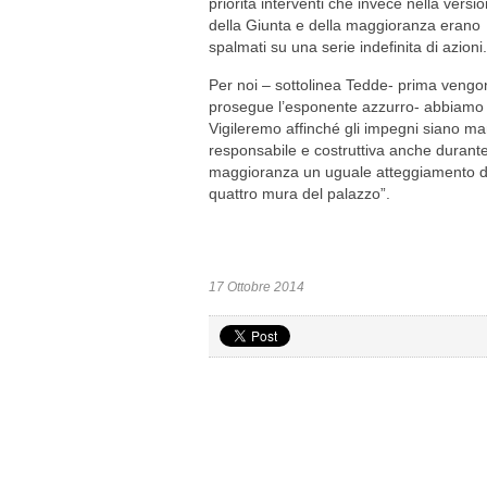
priorità interventi che invece nella versi
della Giunta e della maggioranza erano
spalmati su una serie indefinita di azioni.
Per noi – sottolinea Tedde- prima vengono
prosegue l’esponente azzurro- abbiamo
Vigileremo affinché gli impegni siano man
responsabile e costruttiva anche durante 
maggioranza un uguale atteggiamento di 
quattro mura del palazzo”.
17 Ottobre 2014