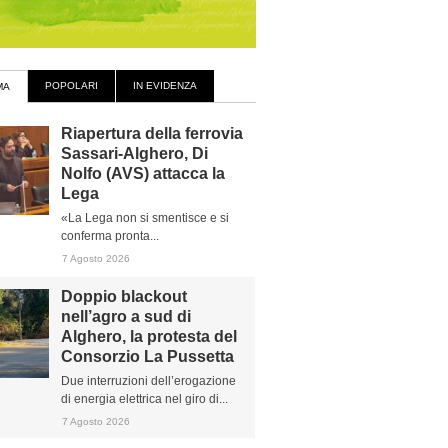
POPOLARI
IN EVIDENZA
MA
Riapertura della ferrovia
Sassari-Alghero, Di
Nolfo (AVS) attacca la
Lega
«La Lega non si smentisce e si
conferma pronta...
7 Agosto 2026
Doppio blackout
nell’agro a sud di
Alghero, la protesta del
Consorzio La Pussetta
Due interruzioni dell’erogazione
di energia elettrica nel giro di...
7 Agosto 2026