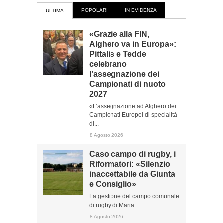
POPOLARI
IN EVIDENZA
ULTIMA
«Grazie alla FIN,
Alghero va in Europa»:
Pittalis e Tedde
celebrano
l’assegnazione dei
Campionati di nuoto
2027
«L’assegnazione ad Alghero dei
Campionati Europei di specialità
di...
8 Agosto 2026
Caso campo di rugby, i
Riformatori: «Silenzio
inaccettabile da Giunta
e Consiglio»
La gestione del campo comunale
di rugby di Maria...
8 Agosto 2026