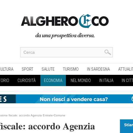
CULTURA
SPORT
SALUTE
TURISMO
IN SARDEGNA
ATTUALI
TORIO
CURIOSITÀ
ECONOMIA
NEL MONDO
IN ITALIA
IN CIT
vasione fiscale: accordo Agenzia Entrate-Comune
fiscale: accordo Agenzia