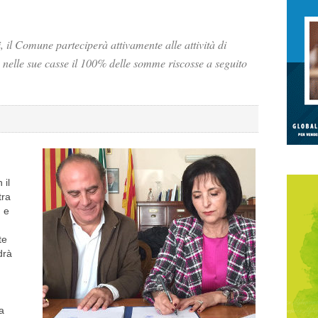
i, il Comune parteciperà attivamente alle attività di
 nelle sue casse il 100% delle somme riscosse a seguito
 il
tra
, e
te
drà
a