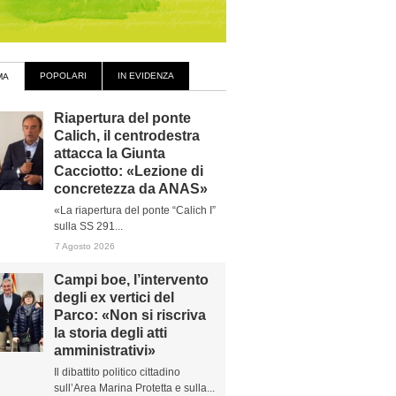
POPOLARI
IN EVIDENZA
MA
Riapertura del ponte
Calich, il centrodestra
attacca la Giunta
Cacciotto: «Lezione di
concretezza da ANAS»
«La riapertura del ponte “Calich I”
sulla SS 291...
7 Agosto 2026
Campi boe, l’intervento
degli ex vertici del
Parco: «Non si riscriva
la storia degli atti
amministrativi»
Il dibattito politico cittadino
sull’Area Marina Protetta e sulla...