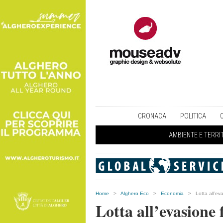
CRONACA
POLITICA
AMBIENTE E TERRI
Home
>
Alghero Eco
>
Economia
>
Lotta all’e
Lotta all’evasione 