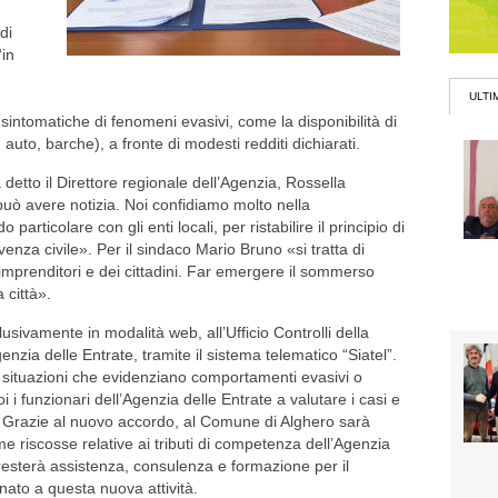
di
“in
ULTI
ni sintomatiche di fenomeni evasivi, come la disponibilità di
, auto, barche), a fronte di modesti redditi dichiarati.
detto il Direttore regionale dell’Agenzia, Rossella
 può avere notizia. Noi confidiamo molto nella
particolare con gli enti locali, per ristabilire il principio di
venza civile». Per il sindaco Mario Bruno «si tratta di
i imprenditori e dei cittadini. Far emergere il sommerso
 città».
sivamente in modalità web, all’Ufficio Controlli della
nzia delle Entrate, tramite il sistema telematico “Siatel”.
le situazioni che evidenziano comportamenti evasivi o
 poi i funzionari dell’Agenzia delle Entrate a valutare i casi e
. Grazie al nuovo accordo, al Comune di Alghero sarà
e riscosse relative ai tributi di competenza dell’Agenzia
presterà assistenza, consulenza e formazione per il
nato a questa nuova attività.