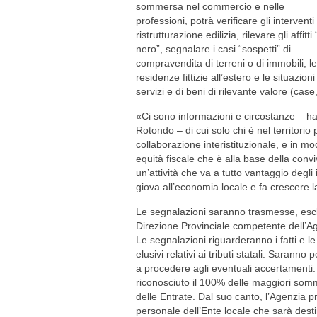
sommersa nel commercio e nelle
professioni, potrà verificare gli interventi 
ristrutturazione edilizia, rilevare gli affitti 
nero”, segnalare i casi “sospetti” di
compravendita di terreni o di immobili, le
residenze fittizie all’estero e le situazio
servizi e di beni di rilevante valore (case
«Ci sono informazioni e circostanze – ha 
Rotondo – di cui solo chi è nel territorio
collaborazione interistituzionale, e in modo 
equità fiscale che è alla base della convi
un’attività che va a tutto vantaggio degl
giova all’economia locale e fa crescere la
Le segnalazioni saranno trasmesse, esclu
Direzione Provinciale competente dell’Age
Le segnalazioni riguarderanno i fatti e 
elusivi relativi ai tributi statali. Saranno
a procedere agli eventuali accertamenti
riconosciuto il 100% delle maggiori somm
delle Entrate. Dal suo canto, l’Agenzia 
personale dell’Ente locale che sarà desti